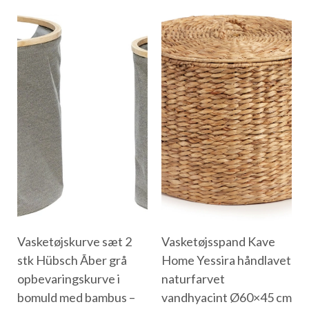
Vasketøjskurve sæt 2
Vasketøjsspand Kave
stk Hübsch Ãber grå
Home Yessira håndlavet
opbevaringskurve i
naturfarvet
bomuld med bambus –
vandhyacint Ø60×45 cm