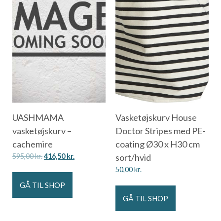
UASHMAMA
Vasketøjskurv House
vasketøjskurv –
Doctor Stripes med PE-
cachemire
coating Ø30 x H30 cm
595,00
kr.
416,50
kr.
sort/hvid
50,00
kr.
GÅ TIL SHOP
GÅ TIL SHOP