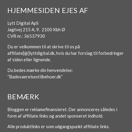
HJEMMESIDEN EJES AF
Lytt Digital ApS
Jagtvej 215 A, 9. 2100 Kbh Ø
CVR nr.: 36537930
Du er velkommen til at skrive til os på
affiliate[@]lyttdigital.dk, hvis du har forslag til forbedringer
af siden eller lignende.
Du bedes mærke din henvendelse:
“Badevaerelsestilbehoer.dk”
BEMÆRK
Bloggen er reklamefinansieret. Der annonceres således i
form af affiliate links og andet sponseret indhold.
Alle produktlinks er som udgangspunkt affiliate links.