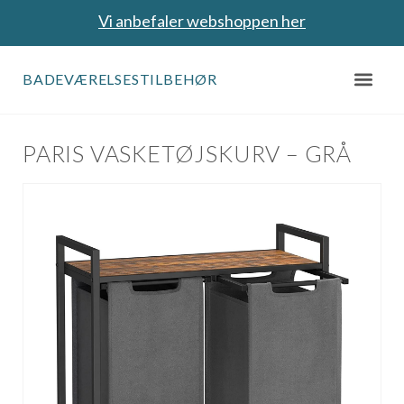
Vi anbefaler webshoppen her
BADEVÆRELSESTILBEHØR
PARIS VASKETØJSKURV – GRÅ