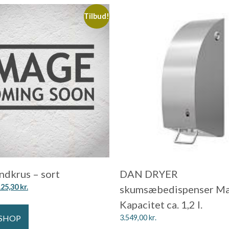
Tilbud!
ndkrus – sort
DAN DRYER
125,30
kr.
skumsæbedispenser Ma
Kapacitet ca. 1,2 l.
 SHOP
3.549,00
kr.