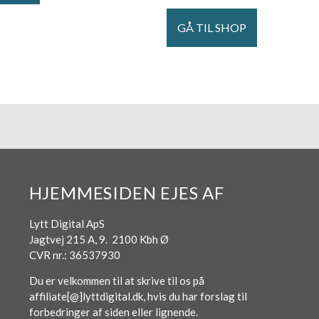
GÅ TIL SHOP
HJEMMESIDEN EJES AF
Lytt Digital ApS
Jagtvej 215 A, 9. 2100 Kbh Ø
CVR nr.: 36537930
Du er velkommen til at skrive til os på
affiliate[@]lyttdigital.dk, hvis du har forslag til
forbedringer af siden eller lignende.