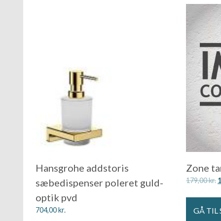
Hansgrohe addstoris
Zone ta
179,00
kr.
sæbedispenser poleret guld-
optik pvd
GÅ TIL
704,00
kr.