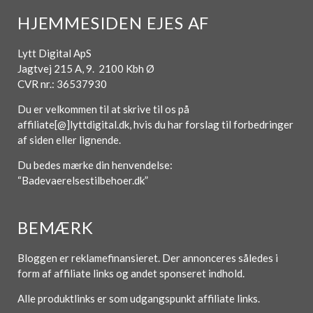
HJEMMESIDEN EJES AF
Lytt Digital ApS
Jagtvej 215 A, 9. 2100 Kbh Ø
CVR nr.: 36537930
Du er velkommen til at skrive til os på
affiliate[@]lyttdigital.dk, hvis du har forslag til forbedringer
af siden eller lignende.
Du bedes mærke din henvendelse:
“Badevaerelsestilbehoer.dk”
BEMÆRK
Bloggen er reklamefinansieret. Der annonceres således i
form af affiliate links og andet sponseret indhold.
Alle produktlinks er som udgangspunkt affiliate links.