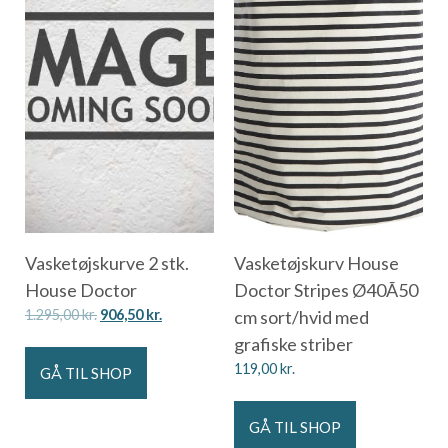
Vasketøjskurve 2 stk.
Vasketøjskurv House
House Doctor
Doctor Stripes Ø40Ã50
1.295,00
kr.
906,50
kr.
cm sort/hvid med
grafiske striber
119,00
kr.
GÅ TIL SHOP
GÅ TIL SHOP