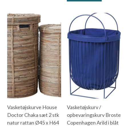
Vasketøjskurve House
Vasketøjskurv /
Doctor Chaka sæt 2 stk
opbevaringskurv Broste
natur rattan Ø45 x H64
Copenhagen Arild i blåt