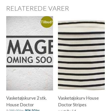
RELATEREDE VARER
Tilbud!
Vasketøjskurve 2 stk.
Vasketøjskurv House
House Doctor
Doctor Stripes
1.295,00
kr.
906,50
kr.