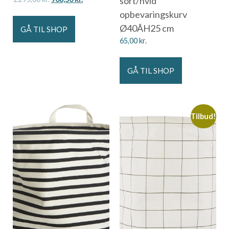
sort/hvid
opbevaringskurv
Ø40ÃH25 cm
GÅ TIL SHOP
65,00
kr.
GÅ TIL SHOP
Tilbud!