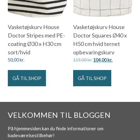
Vasketøjskurv House
Vasketøjskurv House
Doctor Stripes med PE-
Doctor Squares Ø40 x
coating Ø30 x H30 cm
H50 cm hvid ternet
sort/hvid
opbevaringskurv
50,00
kr.
119,00
kr.
104,00
kr.
GÅ TIL SHOP
GÅ TIL SHOP
VELKOMMEN TIL BLOGGEN
På hjemmesiden kan du finde informationer om
badeværelsestilbehør!