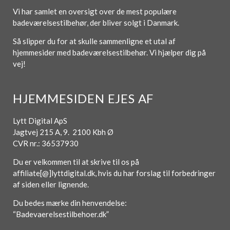
Vi har samlet en oversigt over de mest populære
badeværelsestilbehør, der bliver solgt i Danmark.
Så slipper du for at skulle sammenligne et utal af
hjemmesider med badeværelsestilbehør. Vi hjælper dig på
vej!
HJEMMESIDEN EJES AF
Lytt Digital ApS
Jagtvej 215 A, 9. 2100 Kbh Ø
CVR nr.: 36537930
Du er velkommen til at skrive til os på
affiliate[@]lyttdigital.dk, hvis du har forslag til forbedringer
af siden eller lignende.
Du bedes mærke din henvendelse:
“Badevaerelsestilbehoer.dk”