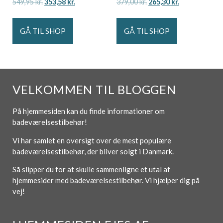
549,95
kr.
353,58
kr.
379,00
kr.
265,30
kr.
GÅ TIL SHOP
GÅ TIL SHOP
VELKOMMEN TIL BLOGGEN
På hjemmesiden kan du finde informationer om
badeværelsestilbehør!
Vi har samlet en oversigt over de mest populære
badeværelsestilbehør, der bliver solgt i Danmark.
Så slipper du for at skulle sammenligne et utal af
hjemmesider med badeværelsestilbehør. Vi hjælper dig på
vej!