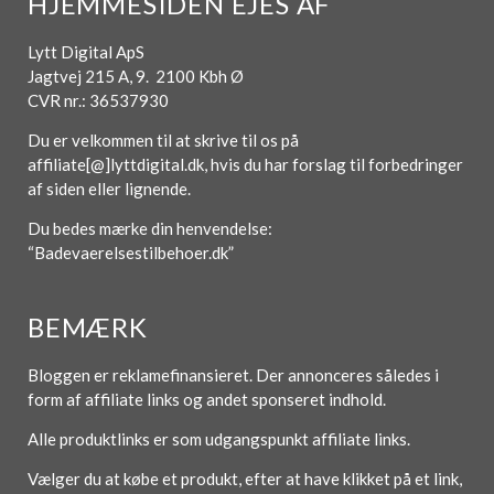
HJEMMESIDEN EJES AF
Lytt Digital ApS
Jagtvej 215 A, 9. 2100 Kbh Ø
CVR nr.: 36537930
Du er velkommen til at skrive til os på
affiliate[@]lyttdigital.dk, hvis du har forslag til forbedringer
af siden eller lignende.
Du bedes mærke din henvendelse:
“Badevaerelsestilbehoer.dk”
BEMÆRK
Bloggen er reklamefinansieret. Der annonceres således i
form af affiliate links og andet sponseret indhold.
Alle produktlinks er som udgangspunkt affiliate links.
Vælger du at købe et produkt, efter at have klikket på et link,