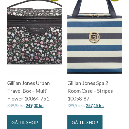
Gillian Jones Urban
Gillian Jones Spa 2
Travel Box – Multi
Room Case – Stripes
Flower 10064-751
10058-87
349,95
kr.
249,00
kr.
399,95
kr.
257,15
kr.
GÅ TIL SHOP
GÅ TIL SHOP