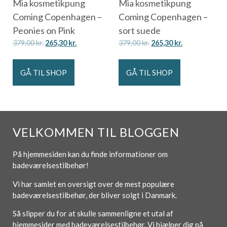
Mia kosmetikpung
Mia kosmetikpung
Coming Copenhagen –
Coming Copenhagen –
Peonies on Pink
sort suede
379,00
kr.
265,30
kr.
379,00
kr.
265,30
kr.
GÅ TIL SHOP
GÅ TIL SHOP
VELKOMMEN TIL BLOGGEN
På hjemmesiden kan du finde informationer om
badeværelsestilbehør!
Vi har samlet en oversigt over de mest populære
badeværelsestilbehør, der bliver solgt i Danmark.
Så slipper du for at skulle sammenligne et utal af
hjemmesider med badeværelsestilbehør. Vi hjælper dig på