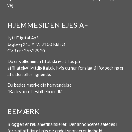
vej!
HJEMMESIDEN EJES AF
Lytt Digital ApS
Jagtvej 215 A, 9. 2100 Kbh Ø
CVR nr.: 36537930
Du er velkommen til at skrive til os på
affiliate[@]lyttdigital.dk, hvis du har forslag til forbedringer
af siden eller lignende.
Du bedes mærke din henvendelse:
“Badevaerelsestilbehoer.dk”
BEMÆRK
Bloggen er reklamefinansieret. Der annonceres således i
form af affiliate links og andet sponseret indhold.