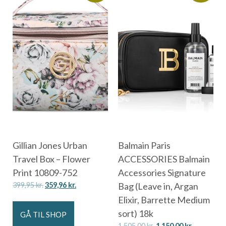
Gillian Jones Urban
Balmain Paris
Travel Box – Flower
ACCESSORIES Balmain
Print 10809-752
Accessories Signature
399,95
kr.
359,96
kr.
Bag (Leave in, Argan
Elixir, Barrette Medium
sort) 18k
GÅ TIL SHOP
1.505,00
kr.
1.150,00
kr.