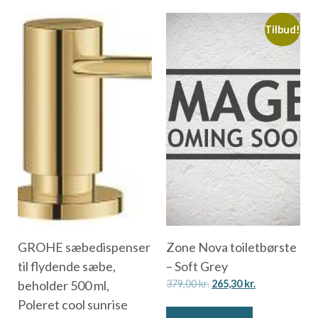
Tilbud!
GROHE sæbedispenser
Zone Nova toiletbørste
til flydende sæbe,
– Soft Grey
beholder 500 ml,
379,00
kr.
265,30
kr.
Poleret cool sunrise