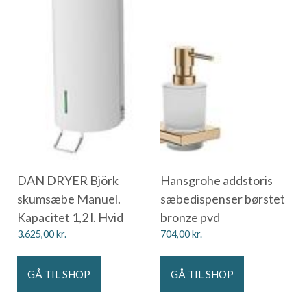
DAN DRYER Björk
Hansgrohe addstoris
skumsæbe Manuel.
sæbedispenser børstet
Kapacitet 1,2 l. Hvid
bronze pvd
3.625,00
kr.
704,00
kr.
GÅ TIL SHOP
GÅ TIL SHOP