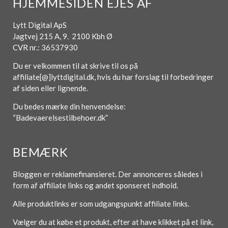
HJEMMESIDEN EJES AF
Lytt Digital ApS
Jagtvej 215 A, 9. 2100 Kbh Ø
CVR nr.: 36537930
Du er velkommen til at skrive til os på
affiliate[@]lyttdigital.dk, hvis du har forslag til forbedringer
af siden eller lignende.
Du bedes mærke din henvendelse:
“Badevaerelsestilbehoer.dk”
BEMÆRK
Bloggen er reklamefinansieret. Der annonceres således i
form af affiliate links og andet sponseret indhold.
Alle produktlinks er som udgangspunkt affiliate links.
Vælger du at købe et produkt, efter at have klikket på et link,