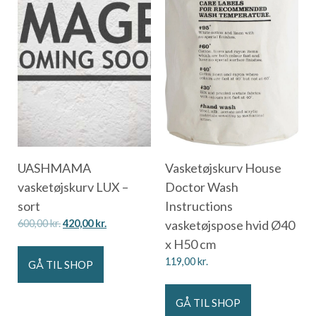
UASHMAMA
Vasketøjskurv House
vasketøjskurv LUX –
Doctor Wash
sort
Instructions
600,00
kr.
420,00
kr.
vasketøjspose hvid Ø40
x H50 cm
119,00
kr.
GÅ TIL SHOP
GÅ TIL SHOP