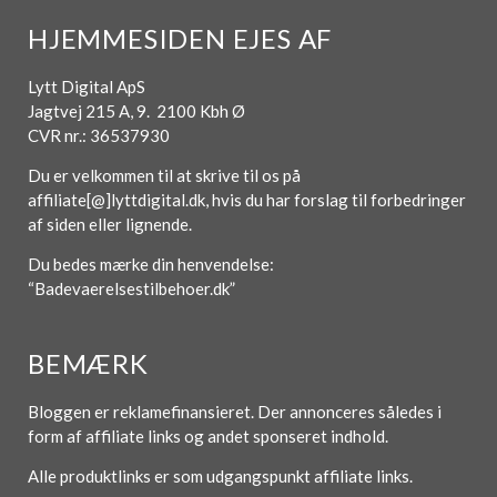
HJEMMESIDEN EJES AF
Lytt Digital ApS
Jagtvej 215 A, 9. 2100 Kbh Ø
CVR nr.: 36537930
Du er velkommen til at skrive til os på
affiliate[@]lyttdigital.dk, hvis du har forslag til forbedringer
af siden eller lignende.
Du bedes mærke din henvendelse:
“Badevaerelsestilbehoer.dk”
BEMÆRK
Bloggen er reklamefinansieret. Der annonceres således i
form af affiliate links og andet sponseret indhold.
Alle produktlinks er som udgangspunkt affiliate links.