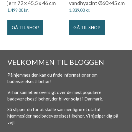
jern 72 x 45,5 x 46 cm
vandhyacint Ø60×45 cm
1.499,00
kr.
1.339,00
kr.
GÅ TIL SHOP
GÅ TIL SHOP
VELKOMMEN TIL BLOGGEN
På hjemmesiden kan du finde informationer om
badeværelsestilbehør!
Vi har samlet en oversigt over de mest populære
badeværelsestilbehør, der bliver solgt i Danmark.
Så slipper du for at skulle sammenligne et utal af
hjemmesider med badeværelsestilbehør. Vi hjælper dig på
vej!