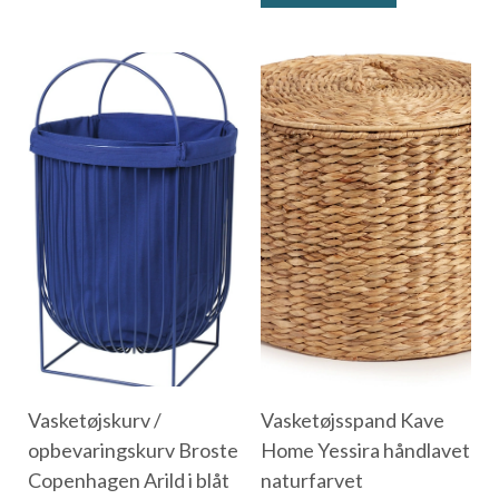
Vasketøjskurv /
Vasketøjsspand Kave
opbevaringskurv Broste
Home Yessira håndlavet
Copenhagen Arild i blåt
naturfarvet