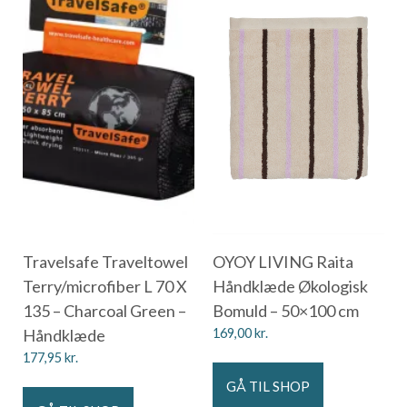
Travelsafe Traveltowel
OYOY LIVING Raita
Terry/microfiber L 70 X
Håndklæde Økologisk
135 – Charcoal Green –
Bomuld – 50×100 cm
Håndklæde
169,00
kr.
177,95
kr.
GÅ TIL SHOP