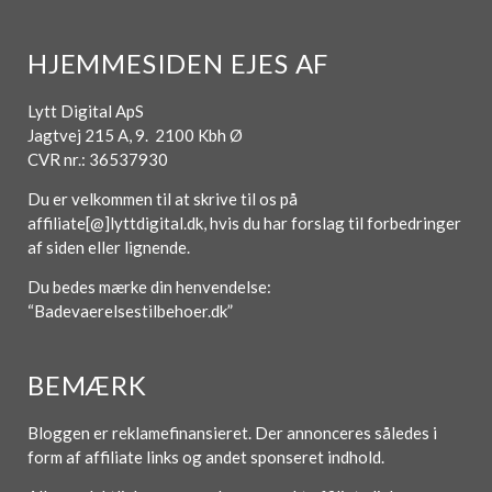
HJEMMESIDEN EJES AF
Lytt Digital ApS
Jagtvej 215 A, 9. 2100 Kbh Ø
CVR nr.: 36537930
Du er velkommen til at skrive til os på
affiliate[@]lyttdigital.dk, hvis du har forslag til forbedringer
af siden eller lignende.
Du bedes mærke din henvendelse:
“Badevaerelsestilbehoer.dk”
BEMÆRK
Bloggen er reklamefinansieret. Der annonceres således i
form af affiliate links og andet sponseret indhold.