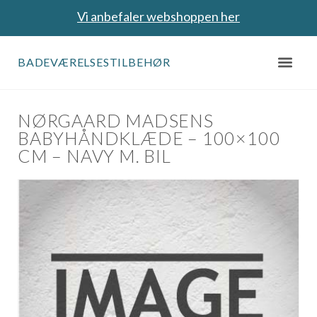
Vi anbefaler webshoppen her
BADEVÆRELSESTILBEHØR
NØRGAARD MADSENS
BABYHÅNDKLÆDE – 100×100
CM – NAVY M. BIL