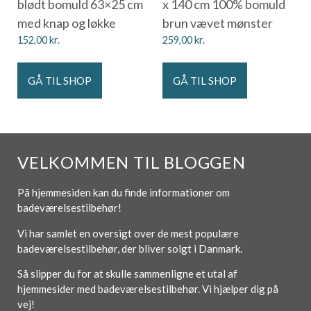
blødt bomuld 63×25 cm
x 140 cm 100% bomuld
med knap og løkke
brun vævet mønster
152,00
kr.
259,00
kr.
GÅ TIL SHOP
GÅ TIL SHOP
VELKOMMEN TIL BLOGGEN
På hjemmesiden kan du finde informationer om
badeværelsestilbehør!
Vi har samlet en oversigt over de mest populære
badeværelsestilbehør, der bliver solgt i Danmark.
Så slipper du for at skulle sammenligne et utal af
hjemmesider med badeværelsestilbehør. Vi hjælper dig på
vej!