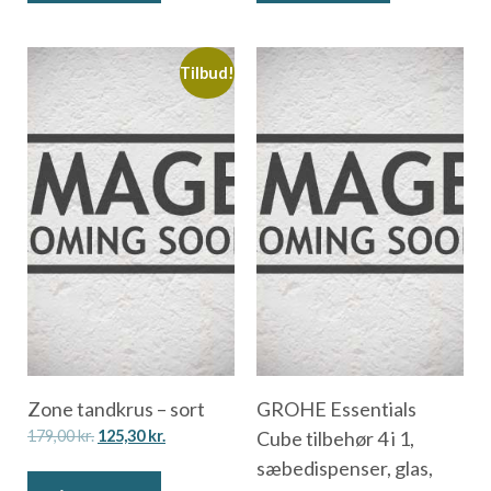
Tilbud!
Zone tandkrus – sort
GROHE Essentials
179,00
kr.
125,30
kr.
Cube tilbehør 4 i 1,
sæbedispenser, glas,