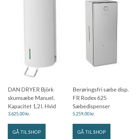
DAN DRYER Björk
Berøringsfri sæbe disp.
skumsæbe Manuel.
FR Rodex 625
Kapacitet 1,2 l. Hvid
Sæbedispenser
3.625,00
kr.
5.259,00
kr.
GÅ TIL SHOP
GÅ TIL SHOP