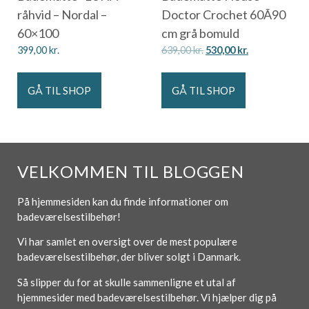
råhvid – Nordal –
Doctor Crochet 60Ã90
60×100
cm grå bomuld
399,00
kr.
639,00
kr.
530,00
kr.
GÅ TIL SHOP
GÅ TIL SHOP
VELKOMMEN TIL BLOGGEN
På hjemmesiden kan du finde informationer om
badeværelsestilbehør!
Vi har samlet en oversigt over de mest populære
badeværelsestilbehør, der bliver solgt i Danmark.
Så slipper du for at skulle sammenligne et utal af
hjemmesider med badeværelsestilbehør. Vi hjælper dig på