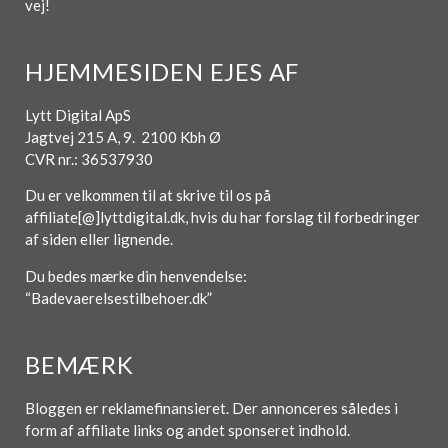
vej!
HJEMMESIDEN EJES AF
Lytt Digital ApS
Jagtvej 215 A, 9. 2100 Kbh Ø
CVR nr.: 36537930
Du er velkommen til at skrive til os på
affiliate[@]lyttdigital.dk, hvis du har forslag til forbedringer
af siden eller lignende.
Du bedes mærke din henvendelse:
“Badevaerelsestilbehoer.dk”
BEMÆRK
Bloggen er reklamefinansieret. Der annonceres således i
form af affiliate links og andet sponseret indhold.