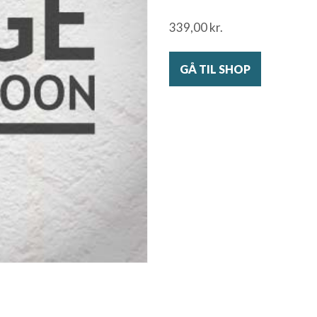
339,00
kr.
GÅ TIL SHOP