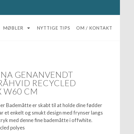
MØBLER
NYTTIGE TIPS
OM / KONTAKT
LINA GENANVENDT
RÅHVID RECYCLED
 X W60 CM
er Bademåtte er skabt til at holde dine fødder
r et enkelt og smukt design med frynser langs
dtryk med denne fine bademåtte i offwhite.
cled polyes