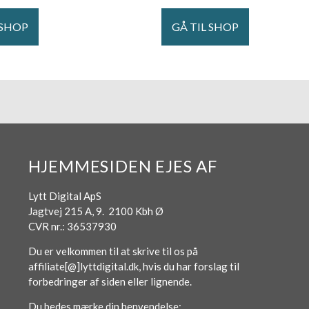
 SHOP
GÅ TIL SHOP
HJEMMESIDEN EJES AF
Lytt Digital ApS
Jagtvej 215 A, 9. 2100 Kbh Ø
CVR nr.: 36537930
Du er velkommen til at skrive til os på
affiliate[@]lyttdigital.dk, hvis du har forslag til
forbedringer af siden eller lignende.
Du bedes mærke din henvendelse: