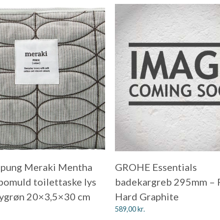
pung Meraki Mentha
GROHE Essentials
 bomuld toilettaske lys
badekargreb 295mm – 
mygrøn 20×3,5×30 cm
Hard Graphite
589,00
kr.