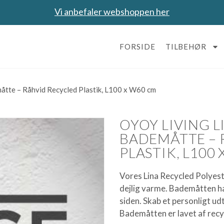
Vi anbefaler webshoppen her
FORSIDE
TILBEHØR
tte – Råhvid Recycled Plastik, L100 x W60 cm
OYOY LIVING 
BADEMÅTTE – 
PLASTIK, L100
Vores Lina Recycled Polyest
dejlig varme. Bademåtten ha
siden. Skab et personligt u
Bademåtten er lavet af recy