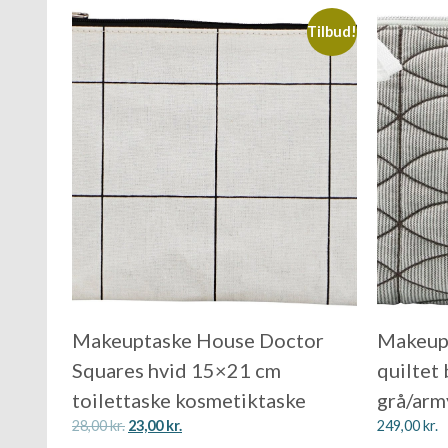
Tilbud!
Makeuptaske House Doctor
Makeup
Squares hvid 15×21 cm
quiltet
toilettaske kosmetiktaske
grå/ar
28,00
kr.
23,00
kr.
249,00
kr.