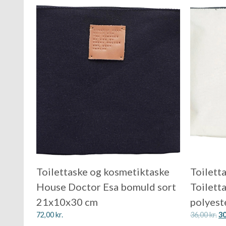
Toilettaske og kosmetiktaske
Toilett
House Doctor Esa bomuld sort
Toilett
21x10x30 cm
polyest
72,00
kr.
36,00
kr.
3