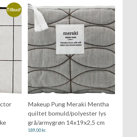
Tilbud!
ctor
Makeup Pung Meraki Mentha
quiltet bomuld/polyester lys
ske
grå/armygrøn 14x19x2,5 cm
189,00
kr.