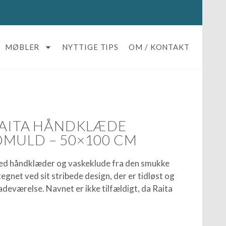
MØBLER
NYTTIGE TIPS
OM / KONTAKT
RAITA HÅNDKLÆDE
MULD – 50×100 CM
med håndklæder og vaskeklude fra den smukke
tegnet ved sit stribede design, der er tidløst og
adeværelse. Navnet er ikke tilfældigt, da Raita