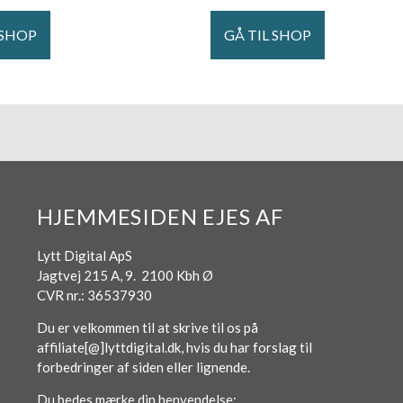
 SHOP
GÅ TIL SHOP
HJEMMESIDEN EJES AF
Lytt Digital ApS
Jagtvej 215 A, 9. 2100 Kbh Ø
CVR nr.: 36537930
Du er velkommen til at skrive til os på
affiliate[@]lyttdigital.dk, hvis du har forslag til
forbedringer af siden eller lignende.
Du bedes mærke din henvendelse: