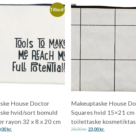
Tilbud!
aske House Doctor
Makeuptaske House Do
aske hvid/sort bomuld
Squares hvid 15×21 cm
er rayon 32 x 8 x 20 cm
toilettaske kosmetikta
0,00
kr.
28,00
kr.
23,00
kr.