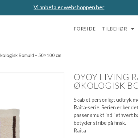
Vi anbefaler webshoppen her
FORSIDE
TILBEHØR
kologisk Bomuld – 50×100 cm
OYOY LIVING 
ØKOLOGISK BO
Skab et personligt udtryk 
Raita-serie. Serien er kende
passer smukt ind i ethvert b
betyder stribe på finsk.
Raita