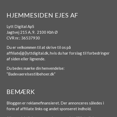
HJEMMESIDEN EJES AF
Lytt Digital ApS
Jagtvej 215 A, 9. 2100 Kbh Ø
CVR nr.: 36537930
Du er velkommen til at skrive til os på
affiliate[@]lyttdigital.dk, hvis du har forslag til forbedringer
af siden eller lignende.
Du bedes mærke din henvendelse:
“Badevaerelsestilbehoer.dk”
BEMÆRK
Bloggen er reklamefinansieret. Der annonceres således i
form af affiliate links og andet sponseret indhold.