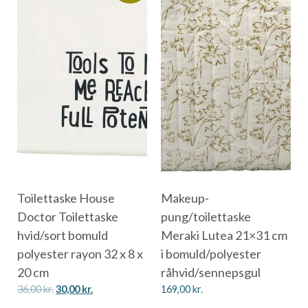
Toilettaske House
Makeup-
Doctor Toilettaske
pung/toilettaske
hvid/sort bomuld
Meraki Lutea 21×31 cm
polyester rayon 32 x 8 x
i bomuld/polyester
20 cm
råhvid/sennepsgul
36,00
kr.
30,00
kr.
169,00
kr.