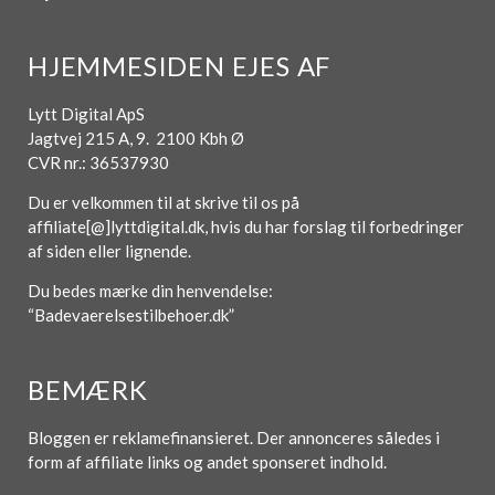
HJEMMESIDEN EJES AF
Lytt Digital ApS
Jagtvej 215 A, 9. 2100 Kbh Ø
CVR nr.: 36537930
Du er velkommen til at skrive til os på
affiliate[@]lyttdigital.dk, hvis du har forslag til forbedringer
af siden eller lignende.
Du bedes mærke din henvendelse:
“Badevaerelsestilbehoer.dk”
BEMÆRK
Bloggen er reklamefinansieret. Der annonceres således i
form af affiliate links og andet sponseret indhold.