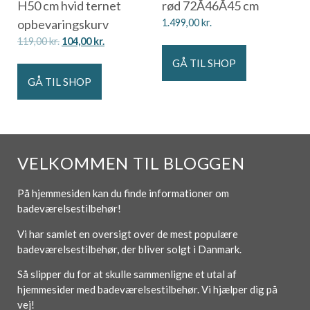
H50 cm hvid ternet
rød 72Ã46Ã45 cm
opbevaringskurv
1.499,00
kr.
119,00
kr.
104,00
kr.
GÅ TIL SHOP
GÅ TIL SHOP
VELKOMMEN TIL BLOGGEN
På hjemmesiden kan du finde informationer om
badeværelsestilbehør!
Vi har samlet en oversigt over de mest populære
badeværelsestilbehør, der bliver solgt i Danmark.
Så slipper du for at skulle sammenligne et utal af
hjemmesider med badeværelsestilbehør. Vi hjælper dig på
vej!