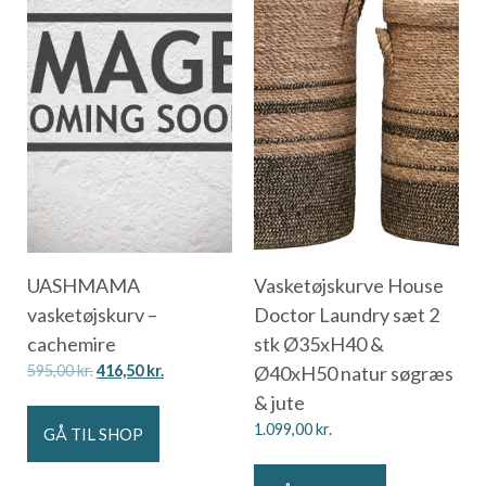
UASHMAMA
Vasketøjskurve House
vasketøjskurv –
Doctor Laundry sæt 2
cachemire
stk Ø35xH40 &
595,00
kr.
416,50
kr.
Ø40xH50 natur søgræs
& jute
1.099,00
kr.
GÅ TIL SHOP