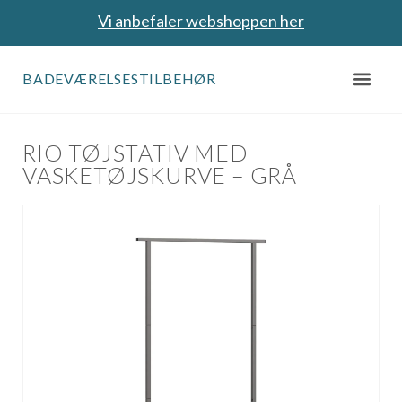
Vi anbefaler webshoppen her
BADEVÆRELSESTILBEHØR
RIO TØJSTATIV MED
VASKETØJSKURVE – GRÅ