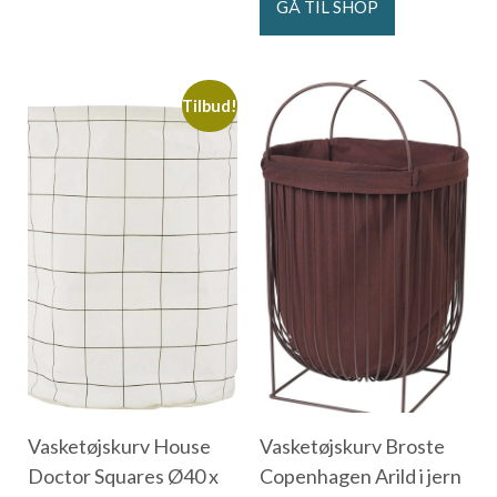
GÅ TIL SHOP
Tilbud!
Vasketøjskurv House
Vasketøjskurv Broste
Doctor Squares Ø40 x
Copenhagen Arild i jern