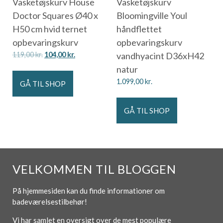
Vasketøjskurv House
Vasketøjskurv
Doctor Squares Ø40 x
Bloomingville Youl
H50 cm hvid ternet
håndflettet
opbevaringskurv
opbevaringskurv
119,00
kr.
104,00
kr.
vandhyacint D36xH42
natur
1.099,00
kr.
GÅ TIL SHOP
GÅ TIL SHOP
VELKOMMEN TIL BLOGGEN
På hjemmesiden kan du finde informationer om
badeværelsestilbehør!
Vi har samlet en oversigt over de mest populære