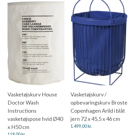
Vasketøjskurv House
Vasketøjskurv /
Doctor Wash
opbevaringskurv Broste
Instructions
Copenhagen Arild i blåt
vasketøjspose hvid Ø40
jern 72 x 45,5 x 46 cm
x H50 cm
1.499,00
kr.
119,00
kr.