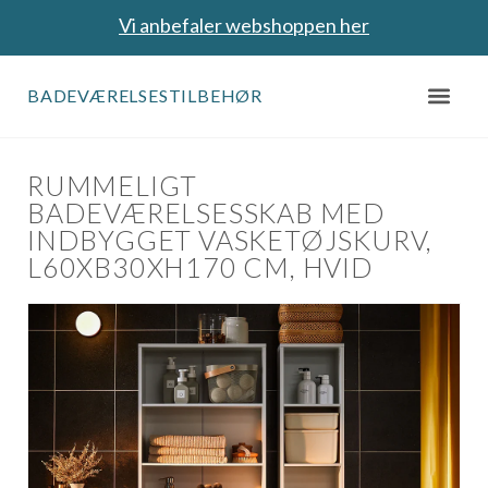
Vi anbefaler webshoppen her
BADEVÆRELSESTILBEHØR
RUMMELIGT
BADEVÆRELSESSKAB MED
INDBYGGET VASKETØJSKURV,
L60XB30XH170 CM, HVID