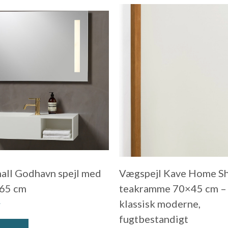
all Godhavn spejl med
Vægspejl Kave Home S
×65 cm
teakramme 70×45 cm –
.
klassisk moderne,
fugtbestandigt