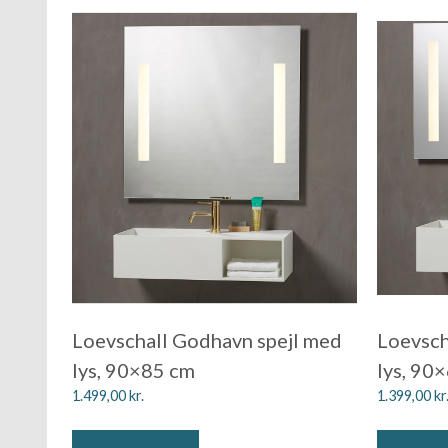
Loevschall Godhavn spejl med
Loevsch
lys, 90×85 cm
lys, 90
1.499,00
kr.
1.399,00
kr