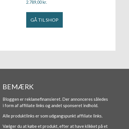
2.789,00
kr.
GÅ TIL SHOP
BEMÆRK
Bloggen er reklamefinansieret. Der annonceres således
i form af affiliate links og andet sponseret indhold.
Alle produktlinks er som udgangspunkt affiliate links.
Vælger du at købe et produkt, efter at have klikket på et