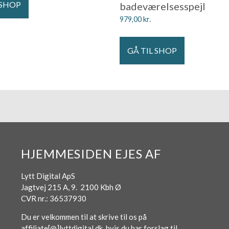
 SHOP
badeværelsesspejl
979,00
kr.
GÅ TIL SHOP
HJEMMESIDEN EJES AF
Lytt Digital ApS
Jagtvej 215 A, 9. 2100 Kbh Ø
CVR nr.: 36537930
Du er velkommen til at skrive til os på
affiliate[@]lyttdigital.dk, hvis du har forslag til