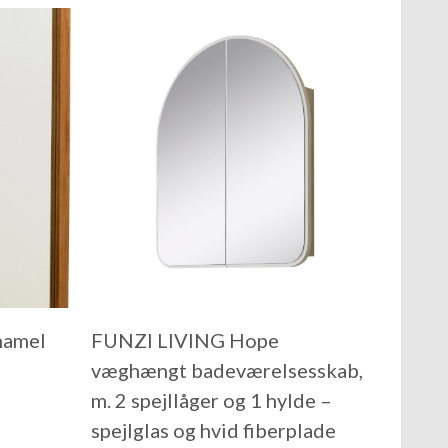
hamel
FUNZI LIVING Hope
væghængt badeværelsesskab,
m. 2 spejllåger og 1 hylde –
spejlglas og hvid fiberplade