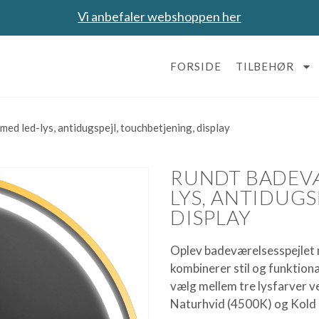
Vi anbefaler webshoppen her
FORSIDE
TILBEHØR
ed led-lys, antidugspejl, touchbetjening, display
RUNDT BADEVÆ
LYS, ANTIDUG
DISPLAY
Oplev badeværelsesspejlet m
kombinerer stil og funktiona
vælg mellem tre lysfarver v
Naturhvid (4500K) og Kold 