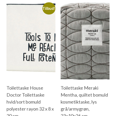
Tilbud!
Toilettaske House
Toilettaske Meraki
Doctor Toilettaske
Mentha, quiltet bomuld
hvid/sort bomuld
kosmetiktaske, lys
polyester rayon 32 x 8 x
grå/armygrøn,
20 cm
23x10x26 cm