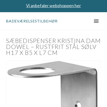
Vi anbefaler webshoppen her
BADEVÆRELSESTILBEHØR
SÆBEDISPENSER KRISTINA DAM
DOWEL – RUSTFRIT STÅL SØLV
H17 X B5 X L7 CM