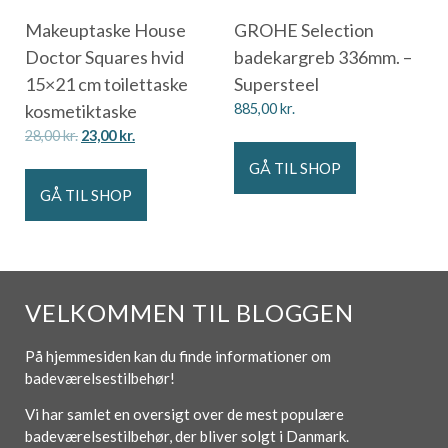
Makeuptaske House
GROHE Selection
Doctor Squares hvid
badekargreb 336mm. –
15×21 cm toilettaske
Supersteel
kosmetiktaske
885,00
kr.
28,00
kr.
23,00
kr.
GÅ TIL SHOP
GÅ TIL SHOP
VELKOMMEN TIL BLOGGEN
På hjemmesiden kan du finde informationer om
badeværelsestilbehør!
Vi har samlet en oversigt over de mest populære
badeværelsestilbehør, der bliver solgt i Danmark.