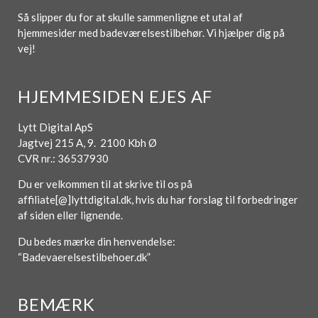
Så slipper du for at skulle sammenligne et utal af
hjemmesider med badeværelsestilbehør. Vi hjælper dig på
vej!
HJEMMESIDEN EJES AF
Lytt Digital ApS
Jagtvej 215 A, 9. 2100 Kbh Ø
CVR nr.: 36537930
Du er velkommen til at skrive til os på
affiliate[@]lyttdigital.dk, hvis du har forslag til forbedringer
af siden eller lignende.
Du bedes mærke din henvendelse:
“Badevaerelsestilbehoer.dk”
BEMÆRK