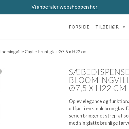
Vi anbefaler webshoppen her
FORSIDE
TILBEHØR
oomingville Cayler brunt glas Ø7,5 x H22 cm
SÆBEDISPENSE
BLOOMINGVILL
Ø7,5 X H22 CM
Oplev elegance og funktion
udført i en smuk brun glas.
serien bringer et strejf af s
med sin glatte brunlige far