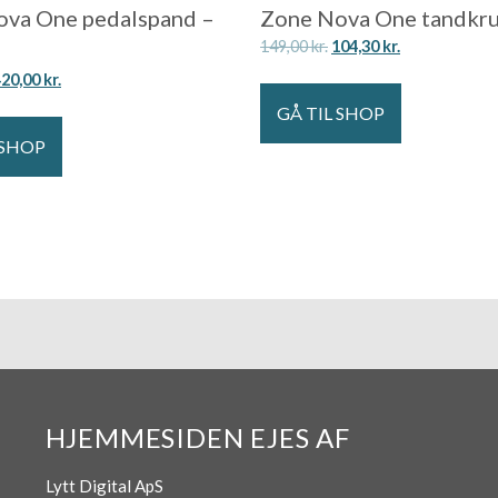
ova One pedalspand –
Zone Nova One tandkru
149,00
kr.
104,30
kr.
420,00
kr.
GÅ TIL SHOP
 SHOP
HJEMMESIDEN EJES AF
Lytt Digital ApS