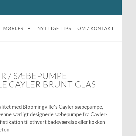
MØBLER
NYTTIGE TIPS
OM / KONTAKT
R / SÆBEPUMPE
E CAYLER BRUNT GLAS
alitet med Bloomingville´s Cayler sæbepumpe,
 Denne særligt designede sæbepumpe fra Cayler-
ofistikation til ethvert badeværelse eller køkken
veton