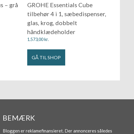
s – grå
GROHE Essentials Cube
tilbehør 4 i 1, sæbedispenser,
glas, krog, dobbelt
håndklædeholder
1.573,00
kr.
GÅ TIL SHOP
BEMÆRK
Bloggen er reklamefinansieret. Der annonceres således