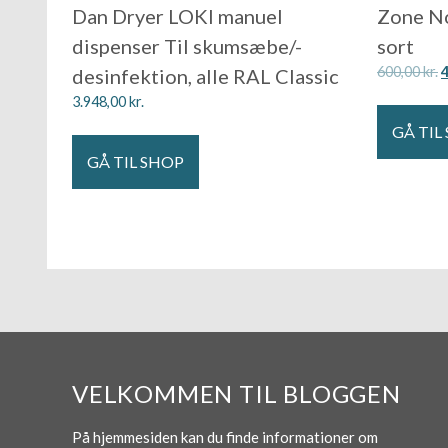
Dan Dryer LOKI manuel
Zone N
dispenser Til skumsæbe/-
sort
600,00
kr.
desinfektion, alle RAL Classic
3.948,00
kr.
GÅ TIL
GÅ TIL SHOP
VELKOMMEN TIL BLOGGEN
På hjemmesiden kan du finde informationer om