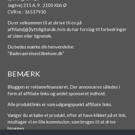
Jagtvej 215 A, 9. 2100 Kbh Ø
CVR nr.: 36537930
Du er velkommen til at skrive til os på
affiliate[@]lyttdigital.dk, hvis du har forslag til forbedringer
af siden eller lignende.
Du bedes mærke din henvendelse:
“Badevaerelsestilbehoer.dk”
BEMÆRK
Bloggen er reklamefinansieret. Der annonceres således i
form af affiliate links og andet sponseret indhold.
Alle produktlinks er som udgangspunkt affiliate links.
Vælger du at købe et produkt, efter at have klikket på et link,
modtager vi en lille kommission, som bruges til at drive
bloggen.