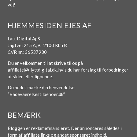
vej!
HJEMMESIDEN EJES AF
Lytt Digital ApS
Jagtvej 215 A, 9. 2100 Kbh Ø
CVR nr.: 36537930
Du er velkommen til at skrive til os på
affiliate[@]lyttdigital.dk, hvis du har forslag til forbedringer
af siden eller lignende.
Du bedes mærke din henvendelse:
“Badevaerelsestilbehoer.dk”
BEMÆRK
Bloggen er reklamefinansieret. Der annonceres således i
form af affiliate links og andet sponseret indhold.