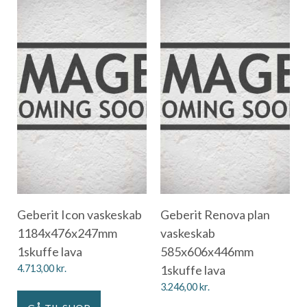
Geberit Icon vaskeskab
Geberit Renova plan
1184x476x247mm
vaskeskab
1skuffe lava
585x606x446mm
4.713,00
kr.
1skuffe lava
3.246,00
kr.