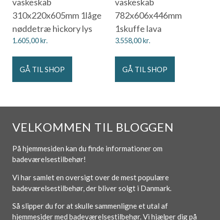
vaskeskab
vaskeskab
310x220x605mm 1låge
782x606x446mm
nøddetræ hickory lys
1skuffe lava
1.605,00
kr.
3.558,00
kr.
GÅ TIL SHOP
GÅ TIL SHOP
VELKOMMEN TIL BLOGGEN
På hjemmesiden kan du finde informationer om
badeværelsestilbehør!
Vi har samlet en oversigt over de mest populære
badeværelsestilbehør, der bliver solgt i Danmark.
Så slipper du for at skulle sammenligne et utal af
hjemmesider med badeværelsestilbehør. Vi hjælper dig på