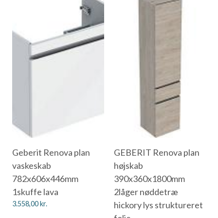
Geberit Renova plan
GEBERIT Renova plan
vaskeskab
højskab
782x606x446mm
390x360x1800mm
1skuffe lava
2låger nøddetræ
3.558,00
kr.
hickory lys struktureret
folie