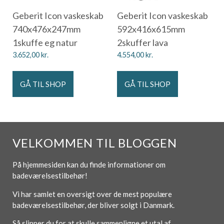
Geberit Icon vaskeskab
Geberit Icon vaskeskab
740x476x247mm
592x416x615mm
1skuffe eg natur
2skuffer lava
3.652,00
kr.
4.554,00
kr.
GÅ TIL SHOP
GÅ TIL SHOP
VELKOMMEN TIL BLOGGEN
På hjemmesiden kan du finde informationer om
badeværelsestilbehør!
Vi har samlet en oversigt over de mest populære
badeværelsestilbehør, der bliver solgt i Danmark.
Så slipper du for at skulle sammenligne et utal af