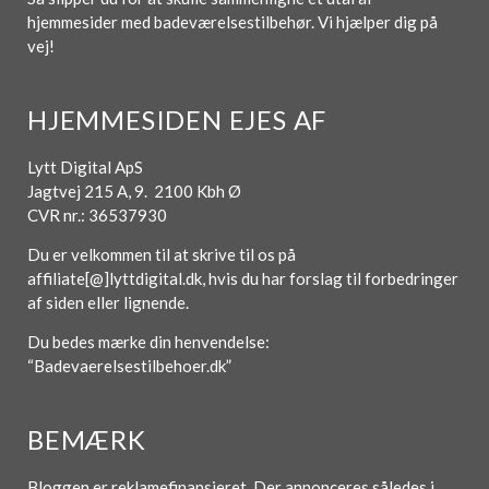
hjemmesider med badeværelsestilbehør. Vi hjælper dig på
vej!
HJEMMESIDEN EJES AF
Lytt Digital ApS
Jagtvej 215 A, 9. 2100 Kbh Ø
CVR nr.: 36537930
Du er velkommen til at skrive til os på
affiliate[@]lyttdigital.dk, hvis du har forslag til forbedringer
af siden eller lignende.
Du bedes mærke din henvendelse:
“Badevaerelsestilbehoer.dk”
BEMÆRK
Bloggen er reklamefinansieret. Der annonceres således i