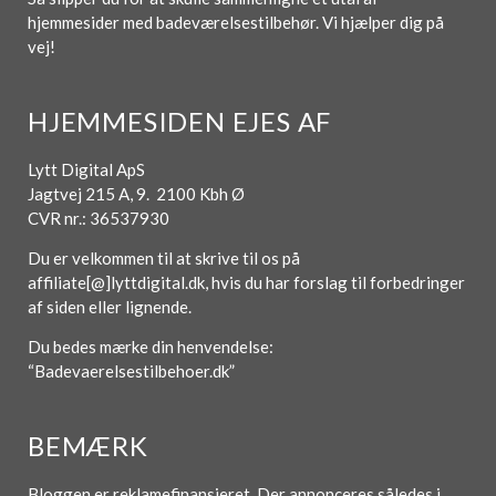
hjemmesider med badeværelsestilbehør. Vi hjælper dig på
vej!
HJEMMESIDEN EJES AF
Lytt Digital ApS
Jagtvej 215 A, 9. 2100 Kbh Ø
CVR nr.: 36537930
Du er velkommen til at skrive til os på
affiliate[@]lyttdigital.dk, hvis du har forslag til forbedringer
af siden eller lignende.
Du bedes mærke din henvendelse:
“Badevaerelsestilbehoer.dk”
BEMÆRK
Bloggen er reklamefinansieret. Der annonceres således i