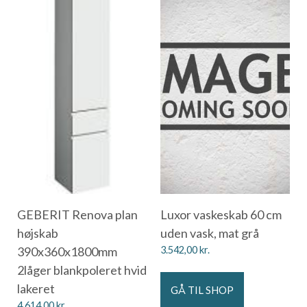
GEBERIT Renova plan
Luxor vaskeskab 60 cm
højskab
uden vask, mat grå
390x360x1800mm
3.542,00
kr.
2låger blankpoleret hvid
lakeret
GÅ TIL SHOP
4.614,00
kr.