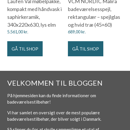
Laufen Val møbelpakke,
VCM NORDIC Malira
kompakt med håndvask i
badeværelsesspejl,
saphirkeramik,
rektangulær – spejlglas
340x220x630, lys elm
og hvid træ (45×60)
5.561,00
kr.
689,00
kr.
GÅ TIL SHOP
GÅ TIL SHOP
VELKOMMEN TIL BLOGGEN
På hjemmesiden kan du finde informationer om
badeværelsestilbehør!
Vi har samlet en oversigt over de mest populære
badeværelsestilbehør, der bliver solgt i Danmark.
Så slipper du for at skulle sammenligne et utal af