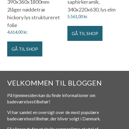
390x360x1800mm
saphirkeramik,
2låger nøddetræ
340x220x630, lys elm
hickory lys struktureret
5.561,00
kr.
folie
4.614,00
kr.
GÅ TIL SHOP
GÅ TIL SHOP
VELKOMMEN TIL BLOGGEN
På hjemmesiden kan du finde informationer om
badeværelsestilbehør!
Vi har samlet en oversigt over de mest populære
badeværelsestilbehør, der bliver solgt i Danmark.