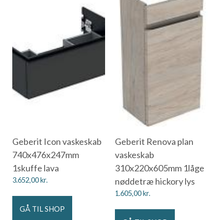
Geberit Icon vaskeskab
Geberit Renova plan
740x476x247mm
vaskeskab
1skuffe lava
310x220x605mm 1låge
3.652,00
kr.
nøddetræ hickory lys
1.605,00
kr.
GÅ TIL SHOP