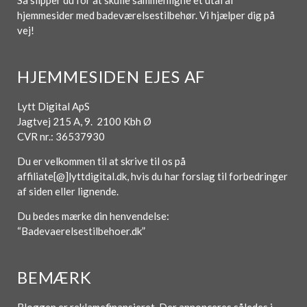
Så slipper du for at skulle sammenligne et utal af
hjemmesider med badeværelsestilbehør. Vi hjælper dig på
vej!
HJEMMESIDEN EJES AF
Lytt Digital ApS
Jagtvej 215 A, 9. 2100 Kbh Ø
CVR nr.: 36537930
Du er velkommen til at skrive til os på
affiliate[@]lyttdigital.dk, hvis du har forslag til forbedringer
af siden eller lignende.
Du bedes mærke din henvendelse:
“Badevaerelsestilbehoer.dk”
BEMÆRK
Bloggen er reklamefinansieret. Der annonceres således i