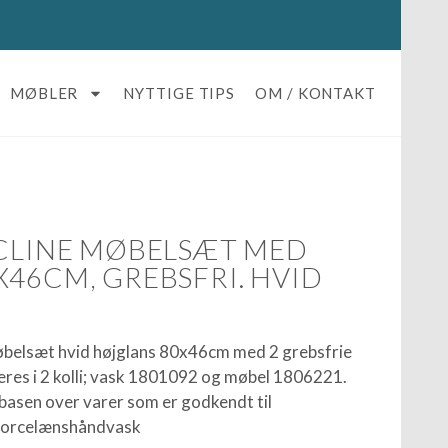
MØBLER
NYTTIGE TIPS
OM / KONTAKT
ICLINE MØBELSÆT MED
X46CM, GREBSFRI. HVID
 møbelsæt hvid højglans 80x46cm med 2 grebsfrie
veres i 2 kolli; vask 1801092 og møbel 1806221.
basen over varer som er godkendt til
Porcelænshåndvask