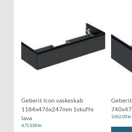
Geberit Icon vaskeskab
Geberit
1184x476x247mm 1skuffe
740x47
3.652,00
kr
lava
4.713,00
kr.