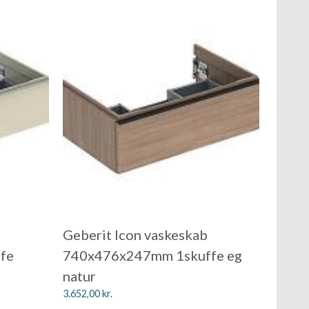
Geberit Icon vaskeskab
fe
740x476x247mm 1skuffe eg
natur
3.652,00
kr.