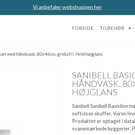
Vi anbefaler webshoppen her
FORSIDE
TILBEHØR
lsæt med håndvask. 80x46cm, grebsfri. Hvid højglans
SANIBELL BAS
HÅNDVASK. 80
HØJGLANS
Sanibell Sanibell Basicline
softclose skuffer. Varen le
Produktet er optaget i data
svanemærkede byggerier. 