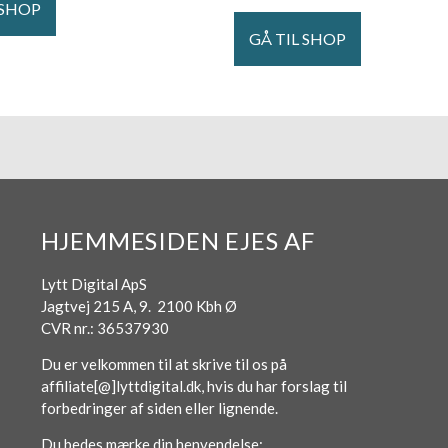
 SHOP
GÅ TIL SHOP
HJEMMESIDEN EJES AF
Lytt Digital ApS
Jagtvej 215 A, 9. 2100 Kbh Ø
CVR nr.: 36537930
Du er velkommen til at skrive til os på
affiliate[@]lyttdigital.dk, hvis du har forslag til
forbedringer af siden eller lignende.
Du bedes mærke din henvendelse: