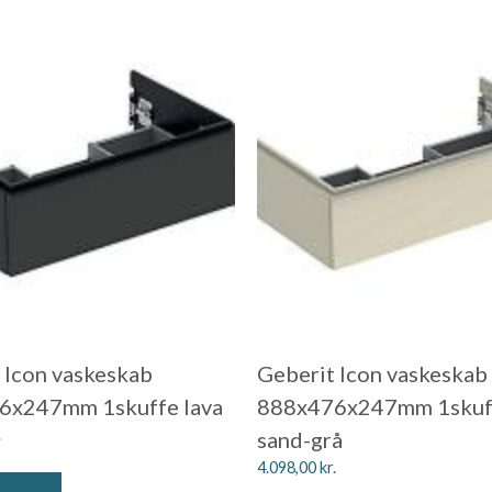
 Icon vaskeskab
Geberit Icon vaskeskab
6x247mm 1skuffe lava
888x476x247mm 1skuf
.
sand-grå
4.098,00
kr.