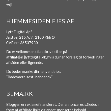
vej!
HJEMMESIDEN EJES AF
Lytt Digital ApS
Jagtvej 215 A, 9. 2100 Kbh Ø
CVR nr.: 36537930
Du er velkommen til at skrive til os på
affiliate[@]lyttdigital.dk, hvis du har forslag til forbedringer
af siden eller lignende.
Du bedes mærke din henvendelse:
“Badevaerelsestilbehoer.dk”
BEMÆRK
Bloggen er reklamefinansieret. Der annonceres således i
form af affiliate links og andet sponseret indhold.