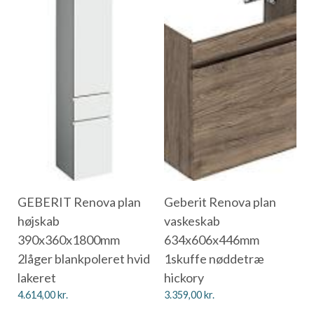
GEBERIT Renova plan
Geberit Renova plan
højskab
vaskeskab
390x360x1800mm
634x606x446mm
2låger blankpoleret hvid
1skuffe nøddetræ
lakeret
hickory
4.614,00
kr.
3.359,00
kr.