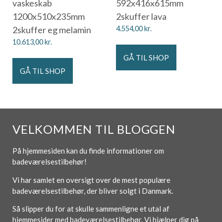
vaskeskab
592x416x615mm
1200x510x235mm
2skuffer lava
2skuffer eg melamin
4.554,00
kr.
10.613,00
kr.
GÅ TIL SHOP
GÅ TIL SHOP
VELKOMMEN TIL BLOGGEN
På hjemmesiden kan du finde informationer om
badeværelsestilbehør!
Vi har samlet en oversigt over de mest populære
badeværelsestilbehør, der bliver solgt i Danmark.
Så slipper du for at skulle sammenligne et utal af
hjemmesider med badeværelsestilbehør. Vi hjælper dig på