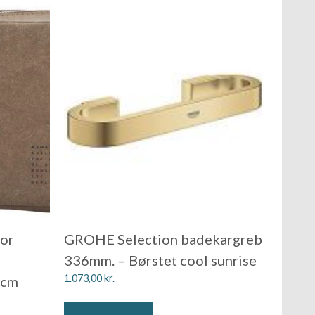
tor
GROHE Selection badekargreb
336mm. – Børstet cool sunrise
1.073,00
kr.
 cm