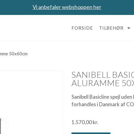
Vi anbefaler webshoppen her
FORSIDE
TILBEHØR
uramme 50x60cm
SANIBELL BASI
ALURAMME 50
Sanibell Basicline spejl ud
forhandles i Danmark af C
1.570,00
kr.