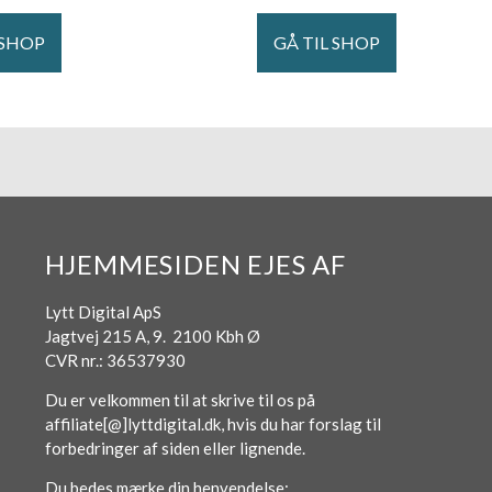
 SHOP
GÅ TIL SHOP
HJEMMESIDEN EJES AF
Lytt Digital ApS
Jagtvej 215 A, 9. 2100 Kbh Ø
CVR nr.: 36537930
Du er velkommen til at skrive til os på
affiliate[@]lyttdigital.dk, hvis du har forslag til
forbedringer af siden eller lignende.
Du bedes mærke din henvendelse: