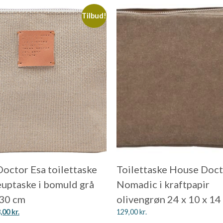
Tilbud!
octor Esa toilettaske
Toilettaske House Doc
uptaske i bomuld grå
Nomadic i kraftpapir
30 cm
olivengrøn 24 x 10 x 14
8,00
kr.
129,00
kr.