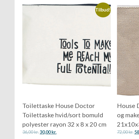
Tilbud!
Toilettaske House Doctor
House D
Toilettaske hvid/sort bomuld
og make
polyester rayon 32 x 8 x 20 cm
21x10x
36,00
kr.
30,00
kr.
72,00
kr.
5