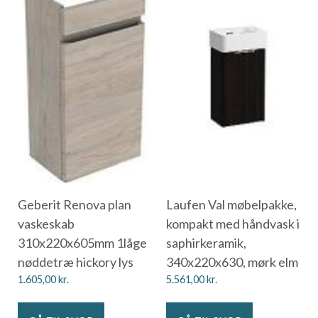
Geberit Renova plan
Laufen Val møbelpakke,
vaskeskab
kompakt med håndvask i
310x220x605mm 1låge
saphirkeramik,
nøddetræ hickory lys
340x220x630, mørk elm
1.605,00
kr.
5.561,00
kr.