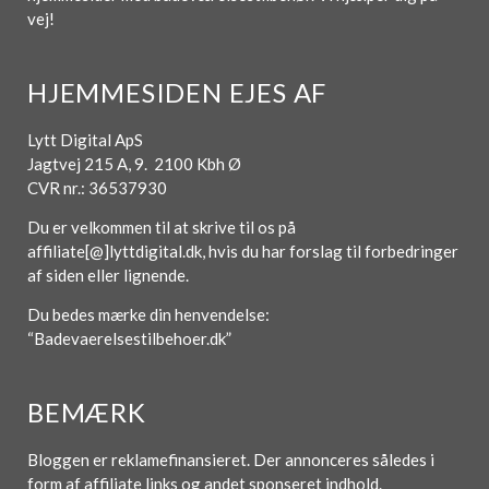
vej!
HJEMMESIDEN EJES AF
Lytt Digital ApS
Jagtvej 215 A, 9. 2100 Kbh Ø
CVR nr.: 36537930
Du er velkommen til at skrive til os på
affiliate[@]lyttdigital.dk, hvis du har forslag til forbedringer
af siden eller lignende.
Du bedes mærke din henvendelse:
“Badevaerelsestilbehoer.dk”
BEMÆRK
Bloggen er reklamefinansieret. Der annonceres således i
form af affiliate links og andet sponseret indhold.