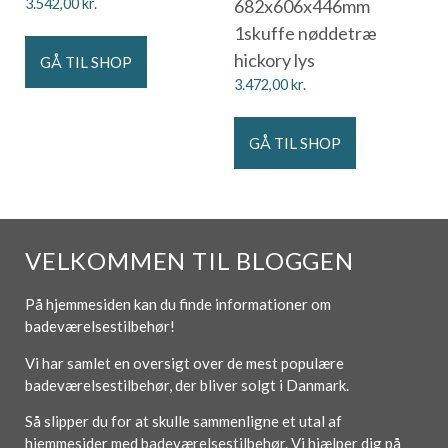
3.542,00
kr.
682x606x446mm
1skuffe nøddetræ
hickory lys
GÅ TIL SHOP
3.472,00
kr.
GÅ TIL SHOP
VELKOMMEN TIL BLOGGEN
På hjemmesiden kan du finde informationer om
badeværelsestilbehør!
Vi har samlet en oversigt over de mest populære
badeværelsestilbehør, der bliver solgt i Danmark.
Så slipper du for at skulle sammenligne et utal af
hjemmesider med badeværelsestilbehør. Vi hjælper dig på