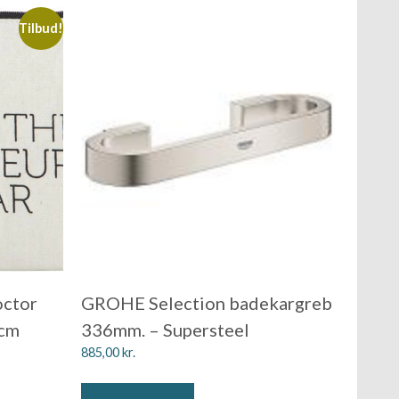
Tilbud!
octor
GROHE Selection badekargreb
 cm
336mm. – Supersteel
885,00
kr.