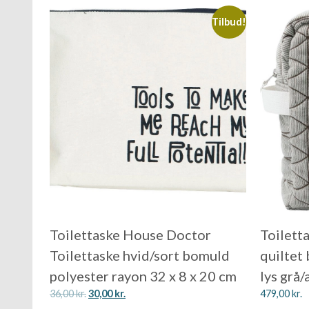
Tilbud!
Toilettaske House Doctor
Toilett
Toilettaske hvid/sort bomuld
quiltet
polyester rayon 32 x 8 x 20 cm
lys grå
36,00
kr.
30,00
kr.
479,00
kr.