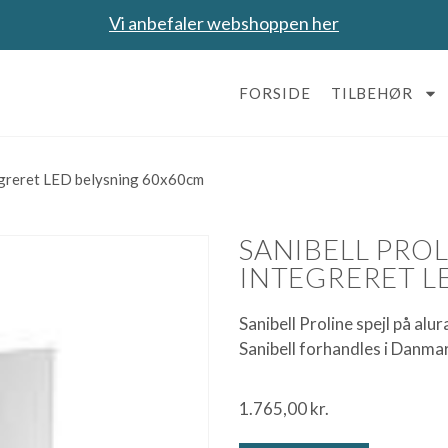
Vi anbefaler webshoppen her
FORSIDE
TILBEHØR
ntegreret LED belysning 60x60cm
SANIBELL PROL
INTEGRERET L
Sanibell Proline spejl på a
Sanibell forhandles i Danm
1.765,00
kr.