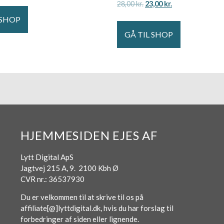
28,00
kr.
23,00
kr.
 SHOP
GÅ TIL SHOP
HJEMMESIDEN EJES AF
Lytt Digital ApS
Jagtvej 215 A, 9. 2100 Kbh Ø
CVR nr.: 36537930
Du er velkommen til at skrive til os på
affiliate[@]lyttdigital.dk, hvis du har forslag til
forbedringer af siden eller lignende.