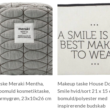
aske Meraki Mentha,
Makeup taske House D
 bomuld kosmetiktaske,
Smile hvid/sort 21 x 15
/armygrøn, 23x10x26 cm
bomuld/polyester med
inspirerende budskab