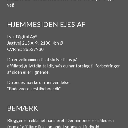
vej!
HJEMMESIDEN EJES AF
Lytt Digital ApS
Jagtvej 215 A, 9. 2100 Kbh Ø
CVR nr.: 36537930
Du er velkommen til at skrive til os på
affiliate[@]lyttdigital.dk, hvis du har forslag til forbedringer
af siden eller lignende.
Du bedes mærke din henvendelse:
“Badevaerelsestilbehoer.dk”
BEMÆRK
Bloggen er reklamefinansieret. Der annonceres således i
form af affiliate links og andet sponseret indhold.