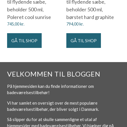
til flydende sæbe,
til flydende sæbe,
beholder 500 ml,
beholder 500 ml,
Poleret cool sunrise
børstet hard graphite
745,00
kr.
794,00
kr.
GÅ TIL SHOP
GÅ TIL SHOP
VELKOMMEN TIL BLOGGEN
På hjemmesiden kan du finde informationer om
badeværelsestilbehør!
Vi har samlet en oversigt over de mest populære
badeværelsestilbehør, der bliver solgt i Danmark.
Så slipper du for at skulle sammenligne et utal af
hjemmesider med badeværelsestilbehør. Vi hjælper dig på