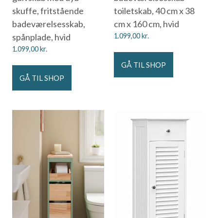
skuffe, fritstående
toiletskab, 40 cm x 38
badeværelsesskab,
cm x 160 cm, hvid
spånplade, hvid
1.099,00
kr.
1.099,00
kr.
GÅ TIL SHOP
GÅ TIL SHOP