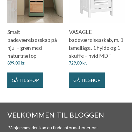
Smalt
VASAGLE
badeværelsesskab på
badeværelsesskab, m. 1
hjul – grøn med
lamellåge, 1 hylde og 1
naturtrætop
skuffe – hvid MDF
899,00
kr.
729,00
kr.
GÅ TIL SHOP
GÅ TIL SHOP
VELKOMMEN TIL BLOGGEN
På hjemmesiden kan du finde informationer om