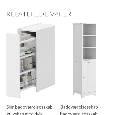
RELATEREDE VARER
Slim badeværelsesskab,
Badeværelsesskab
gulvskab med dyb
badeværelsesskab