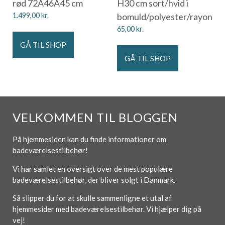
rød 72Ã46Ã45 cm
H30 cm sort/hvid i
1.499,00
kr.
bomuld/polyester/rayon
65,00
kr.
GÅ TIL SHOP
GÅ TIL SHOP
VELKOMMEN TIL BLOGGEN
På hjemmesiden kan du finde informationer om
badeværelsestilbehør!
Vi har samlet en oversigt over de mest populære
badeværelsestilbehør, der bliver solgt i Danmark.
Så slipper du for at skulle sammenligne et utal af
hjemmesider med badeværelsestilbehør. Vi hjælper dig på
vej!