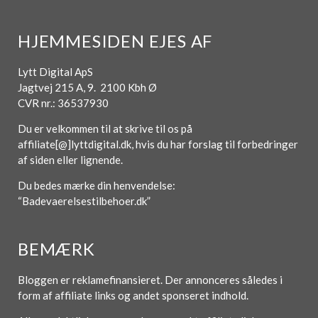
HJEMMESIDEN EJES AF
Lytt Digital ApS
Jagtvej 215 A, 9. 2100 Kbh Ø
CVR nr.: 36537930
Du er velkommen til at skrive til os på
affiliate[@]lyttdigital.dk, hvis du har forslag til forbedringer
af siden eller lignende.
Du bedes mærke din henvendelse:
“Badevaerelsestilbehoer.dk”
BEMÆRK
Bloggen er reklamefinansieret. Der annonceres således i
form af affiliate links og andet sponseret indhold.