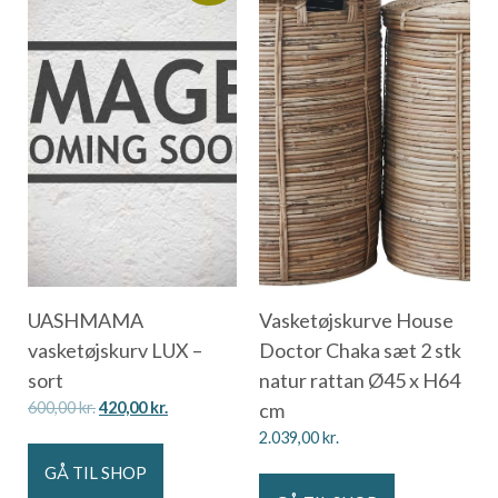
UASHMAMA
Vasketøjskurve House
vasketøjskurv LUX –
Doctor Chaka sæt 2 stk
sort
natur rattan Ø45 x H64
600,00
kr.
420,00
kr.
cm
2.039,00
kr.
GÅ TIL SHOP