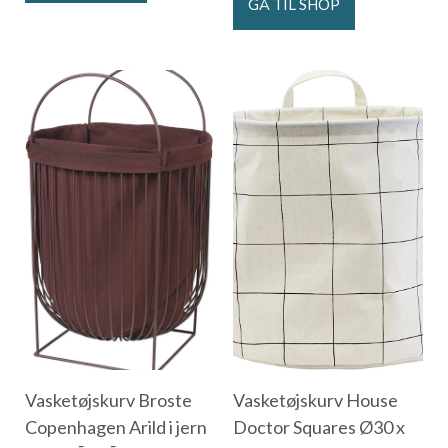
GÅ TIL SHOP
Vasketøjskurv Broste
Vasketøjskurv House
Copenhagen Arild i jern
Doctor Squares Ø30 x