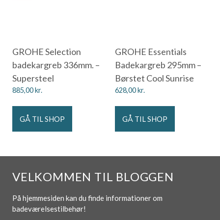
GROHE Selection
GROHE Essentials
badekargreb 336mm. –
Badekargreb 295mm –
Supersteel
Børstet Cool Sunrise
885,00
kr.
628,00
kr.
GÅ TIL SHOP
GÅ TIL SHOP
VELKOMMEN TIL BLOGGEN
På hjemmesiden kan du finde informationer om
badeværelsestilbehør!