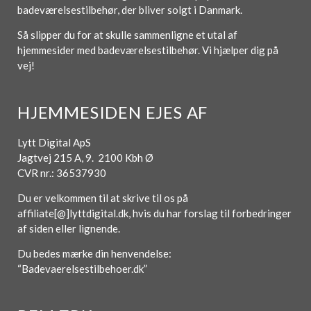
badeværelsestilbehør, der bliver solgt i Danmark.
Så slipper du for at skulle sammenligne et utal af
hjemmesider med badeværelsestilbehør. Vi hjælper dig på
vej!
HJEMMESIDEN EJES AF
Lytt Digital ApS
Jagtvej 215 A, 9. 2100 Kbh Ø
CVR nr.: 36537930
Du er velkommen til at skrive til os på
affiliate[@]lyttdigital.dk, hvis du har forslag til forbedringer
af siden eller lignende.
Du bedes mærke din henvendelse:
“Badevaerelsestilbehoer.dk”