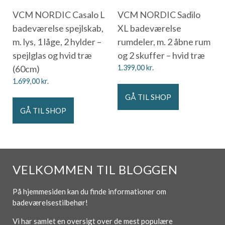
VCM NORDIC Casalo L
VCM NORDIC Sadilo
badeværelse spejlskab,
XL badeværelse
m. lys, 1 låge, 2 hylder –
rumdeler, m. 2 åbne rum
spejlglas og hvid træ
og 2 skuffer – hvid træ
(60cm)
1.399,00
kr.
1.699,00
kr.
GÅ TIL SHOP
GÅ TIL SHOP
VELKOMMEN TIL BLOGGEN
På hjemmesiden kan du finde informationer om
badeværelsestilbehør!
Vi har samlet en oversigt over de mest populære