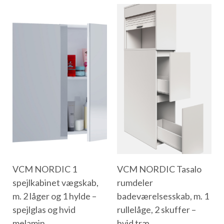
VCM NORDIC 1
VCM NORDIC Tasalo
spejlkabinet vægskab,
rumdeler
m. 2 låger og 1 hylde –
badeværelsesskab, m. 1
spejlglas og hvid
rullelåge, 2 skuffer –
melamin
hvid træ