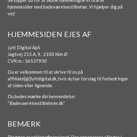
Så slipper du for at skulle sammenligne et utal af
hjemmesider med badeværelsestilbehør. Vi hjælper dig på
vej!
HJEMMESIDEN EJES AF
Lytt Digital ApS
Jagtvej 215 A, 9. 2100 Kbh Ø
CVR nr.: 36537930
Du er velkommen til at skrive til os på
affiliate[@]lyttdigital.dk, hvis du har forslag til forbedringer
af siden eller lignende.
Du bedes mærke din henvendelse:
“Badevaerelsestilbehoer.dk”
BEMÆRK
Bloggen er reklamefinansieret. Der annonceres således i