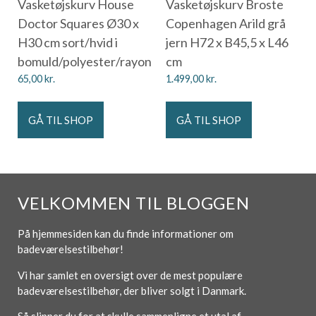
Vasketøjskurv House
Vasketøjskurv Broste
Doctor Squares Ø30 x
Copenhagen Arild grå
H30 cm sort/hvid i
jern H72 x B45,5 x L46
bomuld/polyester/rayon
cm
65,00
kr.
1.499,00
kr.
GÅ TIL SHOP
GÅ TIL SHOP
VELKOMMEN TIL BLOGGEN
På hjemmesiden kan du finde informationer om
badeværelsestilbehør!
Vi har samlet en oversigt over de mest populære
badeværelsestilbehør, der bliver solgt i Danmark.