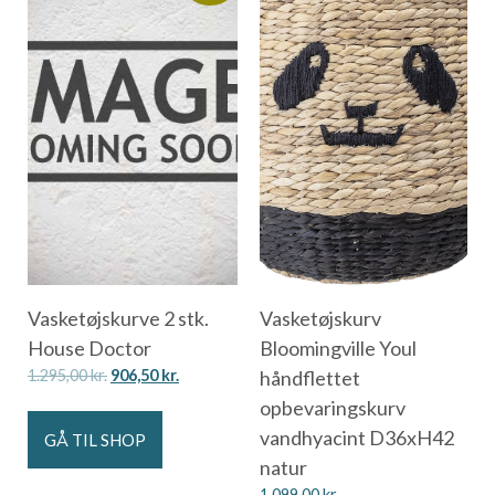
Vasketøjskurve 2 stk.
Vasketøjskurv
House Doctor
Bloomingville Youl
1.295,00
kr.
906,50
kr.
håndflettet
opbevaringskurv
vandhyacint D36xH42
GÅ TIL SHOP
natur
1.099,00
kr.