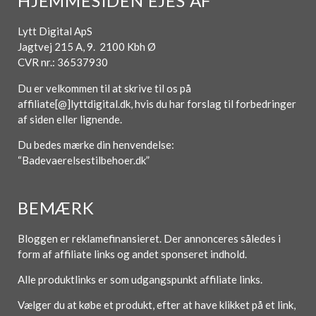
HJEMMESIDEN EJES AF
Lytt Digital ApS
Jagtvej 215 A, 9. 2100 Kbh Ø
CVR nr.: 36537930
Du er velkommen til at skrive til os på
affiliate[@]lyttdigital.dk, hvis du har forslag til forbedringer
af siden eller lignende.
Du bedes mærke din henvendelse:
“Badevaerelsestilbehoer.dk”
BEMÆRK
Bloggen er reklamefinansieret. Der annonceres således i
form af affiliate links og andet sponseret indhold.
Alle produktlinks er som udgangspunkt affiliate links.
Vælger du at købe et produkt, efter at have klikket på et link,