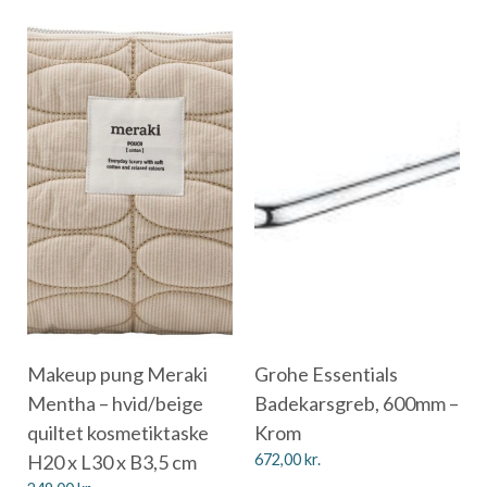
Makeup pung Meraki
Grohe Essentials
Mentha – hvid/beige
Badekarsgreb, 600mm –
quiltet kosmetiktaske
Krom
H20 x L30 x B3,5 cm
672,00
kr.