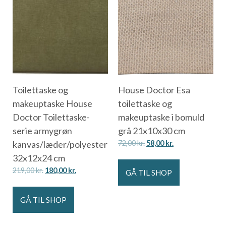
Toilettaske og
House Doctor Esa
makeuptaske House
toilettaske og
Doctor Toilettaske-
makeuptaske i bomuld
serie armygrøn
grå 21x10x30 cm
kanvas/læder/polyester
72,00
kr.
58,00
kr.
32x12x24 cm
219,00
kr.
180,00
kr.
GÅ TIL SHOP
GÅ TIL SHOP