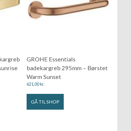
kargreb
GROHE Essentials
sunrise
badekargreb 295mm – Børstet
Warm Sunset
621,00
kr.
GÅ TIL SHOP