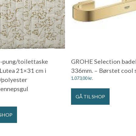
pung/toilettaske
GROHE Selection bade
Lutea 21×31 cm i
336mm. – Børstet cool 
1.073,00
kr.
polyester
sennepsgul
GÅ TIL SHOP
 SHOP