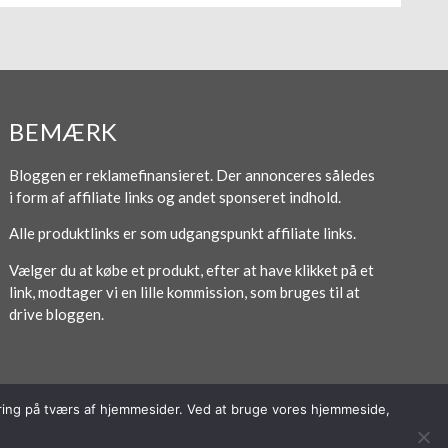
BEMÆRK
Bloggen er reklamefinansieret. Der annonceres således
i form af affiliate links og andet sponseret indhold.
Alle produktlinks er som udgangspunkt affiliate links.
Vælger du at købe et produkt, efter at have klikket på et
link, modtager vi en lille kommission, som bruges til at
drive bloggen.
poring på tværs af hjemmesider. Ved at bruge vores hjemmeside,
Forside
Om / Kontakt
Betingelser