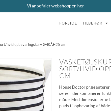
Vi anbefaler webshoppen her
FORSIDE
TILBEHØR
sort/hvid opbevaringskurv Ø40ÃH25 cm
VASKETØJSKUR
SORT/HVID OP
CM
House Doctor præsenterer si
serien, der kombinerer funk
måde. Med dimensionerne D: 
plads til opbevaring af både