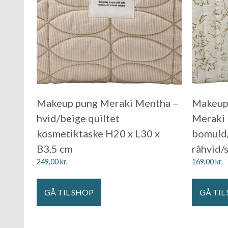
Makeup pung Meraki Mentha –
Makeup-
hvid/beige quiltet
Meraki 
kosmetiktaske H20 x L30 x
bomuld/
B3,5 cm
råhvid/
249,00
kr.
169,00
kr.
GÅ TIL SHOP
GÅ TIL