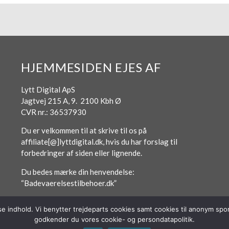
HJEMMESIDEN EJES AF
Lytt Digital ApS
Jagtvej 215 A, 9. 2100 Kbh Ø
CVR nr.: 36537930
Du er velkommen til at skrive til os på
affiliate[@]lyttdigital.dk, hvis du har forslag til
forbedringer af siden eller lignende.
Du bedes mærke din henvendelse:
“Badevaerelsestilbehoer.dk”
sse indhold. Vi benytter trejdeparts cookies samt cookies til anonym s
godkender du vores cookie- og persondatapolitik.