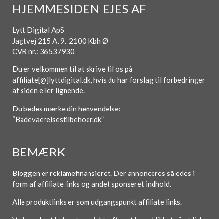
HJEMMESIDEN EJES AF
Lytt Digital ApS
Jagtvej 215 A, 9. 2100 Kbh Ø
CVR nr.: 36537930
Du er velkommen til at skrive til os på
affiliate[@]lyttdigital.dk, hvis du har forslag til forbedringer
af siden eller lignende.
Du bedes mærke din henvendelse:
“Badevaerelsestilbehoer.dk”
BEMÆRK
Bloggen er reklamefinansieret. Der annonceres således i
form af affiliate links og andet sponseret indhold.
Alle produktlinks er som udgangspunkt affiliate links.