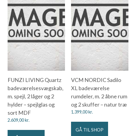
FUNZI LIVING Quartz
VCM NORDIC Sadilo
badeværelsesvægskab,
XL badeværelse
m. spejl, 2 låger og 2
rumdeler, m. 2 åbne rum
hylder – spejlglas og
og 2 skuffer – natur træ
sort MDF
1.399,00
kr.
2.609,00
kr.
GÅ TIL SHOP