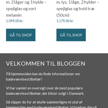
m. 2 låger og 1 hylde –
m. lys, 1 låge, 2 hylder –
spejlglas og sort
spejlglas og hvid træ
melamin
(50cm)
1.099,00
kr.
1.179,00
kr.
GÅ TIL SHOP
GÅ TIL SHOP
VELKOMMEN TIL BLOGGEN
På hjemmesiden kan du finde informationer om
badeværelsestilbehør!
Vi har samlet en oversigt over de mest populære
badeværelsestilbehør, der bliver solgt i Danmark.
Så slipper du for at skulle sammenligne et utal af
hjemmesider med badeværelsestilbehør. Vi hjælper dig på