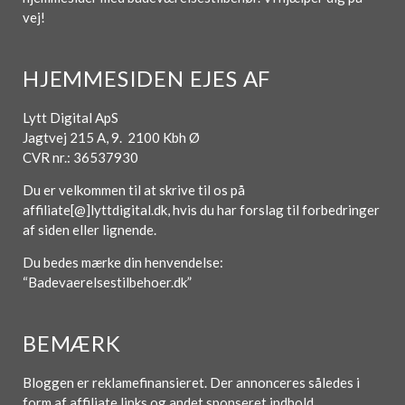
vej!
HJEMMESIDEN EJES AF
Lytt Digital ApS
Jagtvej 215 A, 9. 2100 Kbh Ø
CVR nr.: 36537930
Du er velkommen til at skrive til os på
affiliate[@]lyttdigital.dk, hvis du har forslag til forbedringer
af siden eller lignende.
Du bedes mærke din henvendelse:
“Badevaerelsestilbehoer.dk”
BEMÆRK
Bloggen er reklamefinansieret. Der annonceres således i
form af affiliate links og andet sponseret indhold.