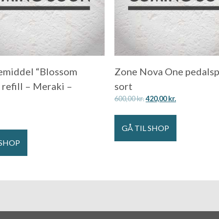
emiddel “Blossom
Zone Nova One pedalsp
refill – Meraki –
sort
600,00
kr.
420,00
kr.
GÅ TIL SHOP
 SHOP