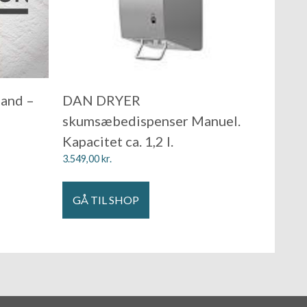
and –
DAN DRYER
skumsæbedispenser Manuel.
Kapacitet ca. 1,2 l.
3.549,00
kr.
GÅ TIL SHOP