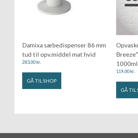
Damixa sæbedispenser 86 mm
Opvask
tud til opv.middel mat hvid
Breeze” 
283,00
kr.
1000ml
119,00
kr.
GÅ TIL SHOP
GÅ TIL