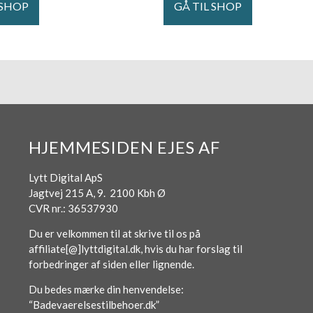
 SHOP
GÅ TIL SHOP
HJEMMESIDEN EJES AF
Lytt Digital ApS
Jagtvej 215 A, 9. 2100 Kbh Ø
CVR nr.: 36537930
Du er velkommen til at skrive til os på
affiliate[@]lyttdigital.dk, hvis du har forslag til
forbedringer af siden eller lignende.
Du bedes mærke din henvendelse:
“Badevaerelsestilbehoer.dk”