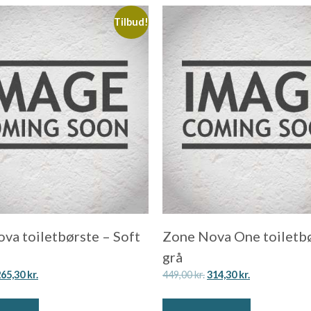
Tilbud!
va toiletbørste – Soft
Zone Nova One toiletbø
grå
265,30
kr.
449,00
kr.
314,30
kr.