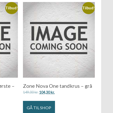
Tilbud!
Tilbud!
rste –
Zone Nova One tandkrus – grå
149,00
kr.
104,30
kr.
GÅ TIL SHOP