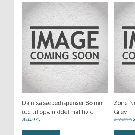
Damixa sæbedispenser 86 mm
Zone No
tud til opv.middel mat hvid
Grey
283,00
kr.
379,00
kr.