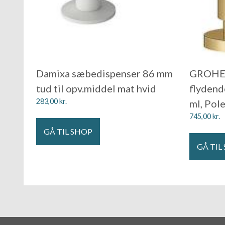
Damixa sæbedispenser 86 mm
GROHE 
tud til opv.middel mat hvid
flydend
283,00
kr.
ml, Pole
745,00
kr.
GÅ TIL SHOP
GÅ TIL