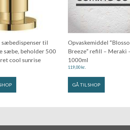
sæbedispenser til
Opvaskemiddel “Bloss
e sæbe, beholder 500
Breeze” refill – Meraki 
ret cool sunrise
1000ml
119,00
kr.
 SHOP
GÅ TIL SHOP