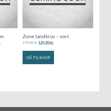
om
Zone tandkrus – sort
179,00
kr.
125,30
kr.
–
GÅ TIL SHOP