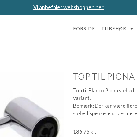
Vi anbefaler webshoppen her
FORSIDE
TILBEHØR
TOP TIL PIONA
Top til Blanco Piona sæbedis
variant.
Bemærk: Der kan være flere
sæbedispenseren. Læs mere 
186,75
kr.