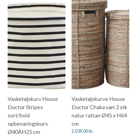
Vasketøjskurv House
Vasketøjskurve House
Doctor Stripes
Doctor Chaka sæt 2 stk
sort/hvid
natur rattan Ø45 x H64
opbevaringskurv
cm
Ø40ÃH25 cm
2.039,00
kr.