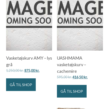
Vasketøjskurv AMY – lys
UASHMAMA
grå
vasketøjskurv –
1.250,00
kr.
875,00
kr.
cachemire
595,00
kr.
416,50
kr.
GÅ TIL SHOP
GÅ TIL SHOP