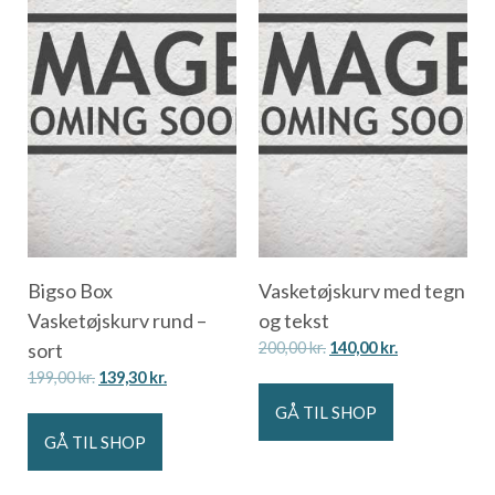
Bigso Box
Vasketøjskurv med tegn
Vasketøjskurv rund –
og tekst
sort
200,00
kr.
140,00
kr.
199,00
kr.
139,30
kr.
GÅ TIL SHOP
GÅ TIL SHOP