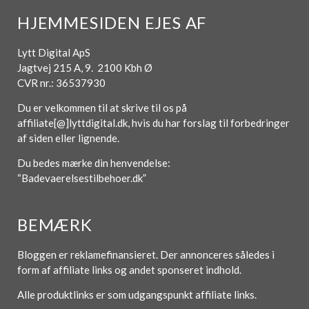
HJEMMESIDEN EJES AF
Lytt Digital ApS
Jagtvej 215 A, 9. 2100 Kbh Ø
CVR nr.: 36537930
Du er velkommen til at skrive til os på
affiliate[@]lyttdigital.dk, hvis du har forslag til forbedringer
af siden eller lignende.
Du bedes mærke din henvendelse:
“Badevaerelsestilbehoer.dk”
BEMÆRK
Bloggen er reklamefinansieret. Der annonceres således i
form af affiliate links og andet sponseret indhold.
Alle produktlinks er som udgangspunkt affiliate links.