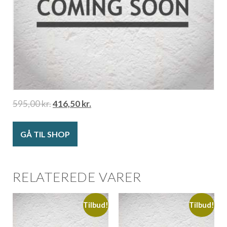
595,00
kr.
416,50
kr.
GÅ TIL SHOP
RELATEREDE VARER
Tilbud!
Tilbud!