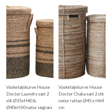
Vasketøjskurve House
Vasketøjskurve House
Doctor Laundry sæt 2
Doctor Chaka sæt 2 stk
stk Ø35xH40 &
natur rattan Ø45 x H64
Ø40xH50 natur søgræs
cm