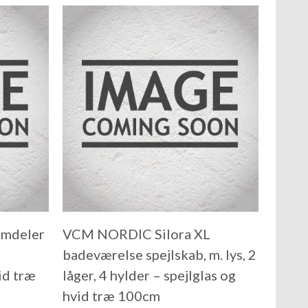
umdeler
VCM NORDIC Silora XL
badeværelse spejlskab, m. lys, 2
vid træ
låger, 4 hylder – spejlglas og
hvid træ 100cm