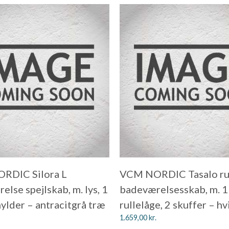
RDIC Silora L
VCM NORDIC Tasalo r
lse spejlskab, m. lys, 1
badeværelsesskab, m. 1
hylder – antracitgrå træ
rullelåge, 2 skuffer – h
1.659,00
kr.