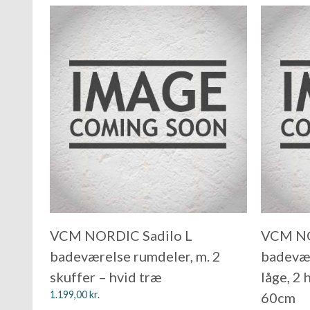
VCM NORDIC Sadilo L
VCM NO
badeværelse rumdeler, m. 2
badevære
skuffer – hvid træ
låge, 2 
1.199,00
kr.
60cm