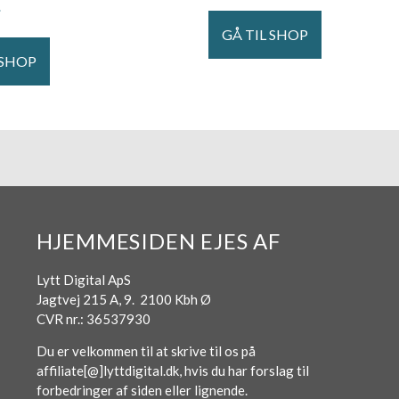
.
GÅ TIL SHOP
 SHOP
HJEMMESIDEN EJES AF
Lytt Digital ApS
Jagtvej 215 A, 9. 2100 Kbh Ø
CVR nr.: 36537930
Du er velkommen til at skrive til os på
affiliate[@]lyttdigital.dk, hvis du har forslag til
forbedringer af siden eller lignende.