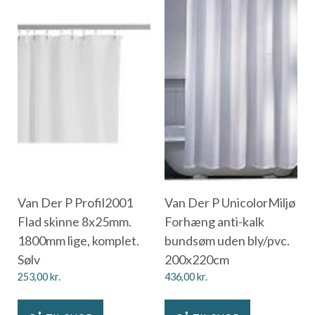
Van Der P Profil2001
Van Der P UnicolorMiljø
Flad skinne 8x25mm.
Forhæng anti-kalk
1800mm lige, komplet.
bundsøm uden bly/pvc.
Sølv
200x220cm
253,00
kr.
436,00
kr.