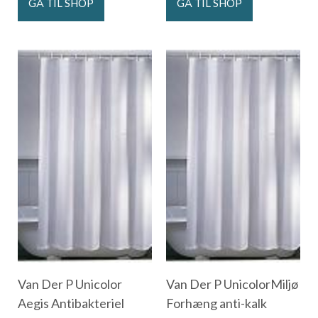
GÅ TIL SHOP
GÅ TIL SHOP
Van Der P Unicolor
Van Der P UnicolorMiljø
Aegis Antibakteriel
Forhæng anti-kalk