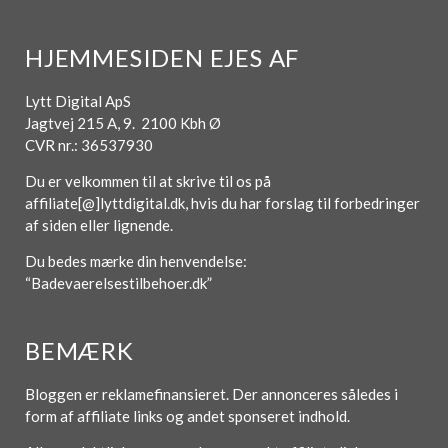
HJEMMESIDEN EJES AF
Lytt Digital ApS
Jagtvej 215 A, 9. 2100 Kbh Ø
CVR nr.: 36537930
Du er velkommen til at skrive til os på
affiliate[@]lyttdigital.dk, hvis du har forslag til forbedringer
af siden eller lignende.
Du bedes mærke din henvendelse:
“Badevaerelsestilbehoer.dk”
BEMÆRK
Bloggen er reklamefinansieret. Der annonceres således i
form af affiliate links og andet sponseret indhold.