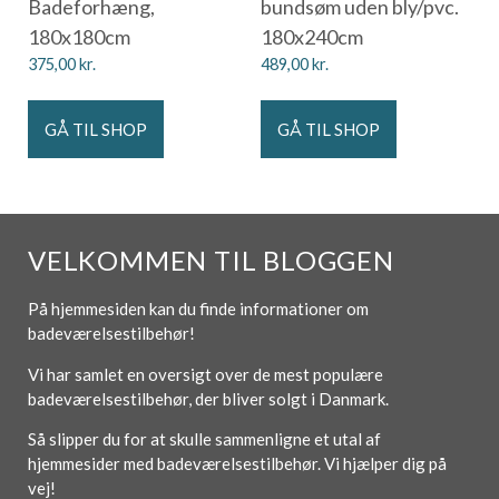
Badeforhæng,
bundsøm uden bly/pvc.
180x180cm
180x240cm
375,00
kr.
489,00
kr.
GÅ TIL SHOP
GÅ TIL SHOP
VELKOMMEN TIL BLOGGEN
På hjemmesiden kan du finde informationer om
badeværelsestilbehør!
Vi har samlet en oversigt over de mest populære
badeværelsestilbehør, der bliver solgt i Danmark.
Så slipper du for at skulle sammenligne et utal af
hjemmesider med badeværelsestilbehør. Vi hjælper dig på
vej!