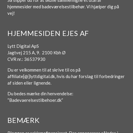
Så slipper du for at skulle sammenligne et utal af
hjemmesider med badeværelsestilbehør. Vi hjælper dig på
vej!
HJEMMESIDEN EJES AF
Lytt Digital ApS
Jagtvej 215 A, 9. 2100 Kbh Ø
CVR nr.: 36537930
Du er velkommen til at skrive til os på
affiliate[@]lyttdigital.dk, hvis du har forslag til forbedringer
af siden eller lignende.
Du bedes mærke din henvendelse:
“Badevaerelsestilbehoer.dk”
BEMÆRK
Bloggen er reklamefinansieret. Der annonceres således i