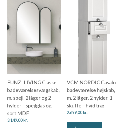
FUNZI LIVING Classe
VCM NORDIC Casalo
badeværelsesvægskab,
badeværelse højskab,
m. spejl, 2 låger og 2
m. 2 låger, 2 hylder, 1
hylder – spejlglas og
skuffe – hvid træ
sort MDF
2.699,00
kr.
3.149,00
kr.