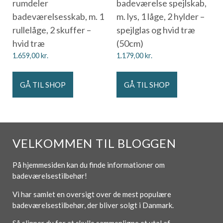
rumdeler
badeværelse spejlskab,
badeværelsesskab, m. 1
m. lys, 1 låge, 2 hylder –
rullelåge, 2 skuffer –
spejlglas og hvid træ
hvid træ
(50cm)
1.659,00
kr.
1.179,00
kr.
GÅ TIL SHOP
GÅ TIL SHOP
VELKOMMEN TIL BLOGGEN
På hjemmesiden kan du finde informationer om
badeværelsestilbehør!
Vi har samlet en oversigt over de mest populære
badeværelsestilbehør, der bliver solgt i Danmark.