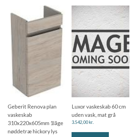
Geberit Renova plan
Luxor vaskeskab 60 cm
vaskeskab
uden vask, mat grå
310x220x605mm 1låge
3.542,00
kr.
nøddetræ hickory lys