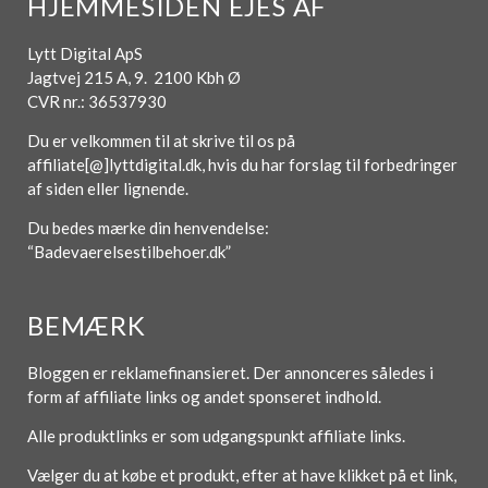
HJEMMESIDEN EJES AF
Lytt Digital ApS
Jagtvej 215 A, 9. 2100 Kbh Ø
CVR nr.: 36537930
Du er velkommen til at skrive til os på
affiliate[@]lyttdigital.dk, hvis du har forslag til forbedringer
af siden eller lignende.
Du bedes mærke din henvendelse:
“Badevaerelsestilbehoer.dk”
BEMÆRK
Bloggen er reklamefinansieret. Der annonceres således i
form af affiliate links og andet sponseret indhold.
Alle produktlinks er som udgangspunkt affiliate links.
Vælger du at købe et produkt, efter at have klikket på et link,