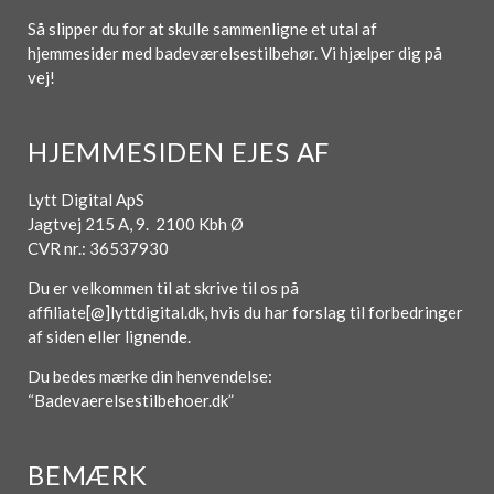
Så slipper du for at skulle sammenligne et utal af
hjemmesider med badeværelsestilbehør. Vi hjælper dig på
vej!
HJEMMESIDEN EJES AF
Lytt Digital ApS
Jagtvej 215 A, 9. 2100 Kbh Ø
CVR nr.: 36537930
Du er velkommen til at skrive til os på
affiliate[@]lyttdigital.dk, hvis du har forslag til forbedringer
af siden eller lignende.
Du bedes mærke din henvendelse:
“Badevaerelsestilbehoer.dk”
BEMÆRK