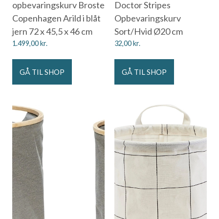
opbevaringskurv Broste
Doctor Stripes
Copenhagen Arild i blåt
Opbevaringskurv
jern 72 x 45,5 x 46 cm
Sort/Hvid Ø20 cm
1.499,00
kr.
32,00
kr.
GÅ TIL SHOP
GÅ TIL SHOP