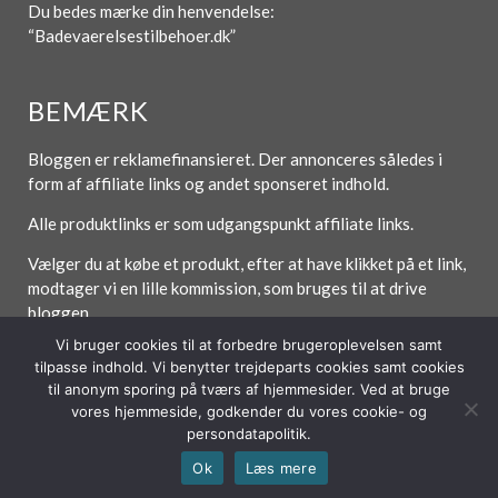
Du bedes mærke din henvendelse:
“Badevaerelsestilbehoer.dk”
BEMÆRK
Bloggen er reklamefinansieret. Der annonceres således i
form af affiliate links og andet sponseret indhold.
Alle produktlinks er som udgangspunkt affiliate links.
Vælger du at købe et produkt, efter at have klikket på et link,
modtager vi en lille kommission, som bruges til at drive
bloggen.
Vi bruger cookies til at forbedre brugeroplevelsen samt
tilpasse indhold. Vi benytter trejdeparts cookies samt cookies
til anonym sporing på tværs af hjemmesider. Ved at bruge
Forside
Om / Kontakt
Betingelser
vores hjemmeside, godkender du vores cookie- og
persondatapolitik.
© 2026 Lytt Digital ApS
Ok
Læs mere