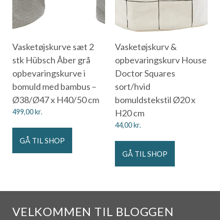
Vasketøjskurve sæt 2
Vasketøjskurv &
stk Hübsch Ãber grå
opbevaringskurv House
opbevaringskurve i
Doctor Squares
bomuld med bambus –
sort/hvid
Ø38/Ø47 x H40/50 cm
bomuldstekstil Ø20 x
499,00
kr.
H20 cm
44,00
kr.
GÅ TIL SHOP
GÅ TIL SHOP
VELKOMMEN TIL BLOGGEN